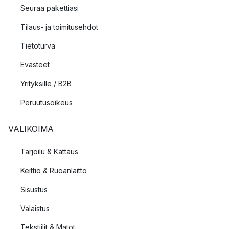
Seuraa pakettiasi
Tilaus- ja toimitusehdot
Tietoturva
Evästeet
Yrityksille / B2B
Peruutusoikeus
VALIKOIMA
Tarjoilu & Kattaus
Keittiö & Ruoanlaitto
Sisustus
Valaistus
Tekstiilit & Matot