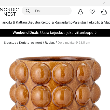
Tarjoilu & Kattaus
Sisustus
Keittiö & Ruoanlaitto
Valaistus
Tekstiilit & Ma
Weekend Deals:
Uusia tarjouksia joka viikonloppu
Sisustus
/
Koriste-esineet
/
Ruukut
/
Deia ruukku Ø 23,5 cm