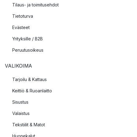
Tilaus- ja toimitusehdot
Tietoturva
Evästeet
Yrityksille / B2B
Peruutusoikeus
VALIKOIMA
Tarjoilu & Kattaus
Keittiö & Ruoanlaitto
Sisustus
Valaistus
Tekstiilit & Matot
Huonekalut