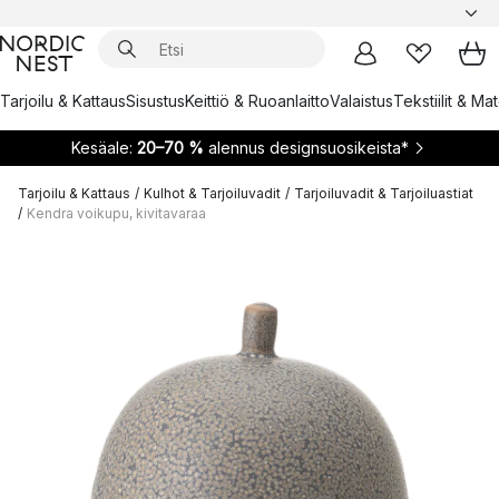
Tarjoilu & Kattaus
Sisustus
Keittiö & Ruoanlaitto
Valaistus
Tekstiilit & Ma
Kesäale:
20–70 %
alennus designsuosikeista*
Tarjoilu & Kattaus
/
Kulhot & Tarjoiluvadit
/
Tarjoiluvadit & Tarjoiluastiat
/
Kendra voikupu, kivitavaraa