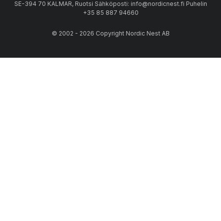
SE-394 70 KALMAR, Ruotsi Sähköposti: info@nordicnest.fi Puhelin
+35 85 887 94660
© 2002 - 2026 Copyright Nordic Nest AB