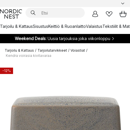
Tarjoilu & Kattaus
Sisustus
Keittiö & Ruoanlaitto
Valaistus
Tekstiilit & Ma
Weekend Deals:
Uusia tarjouksia joka viikonloppu
Tarjoilu & Kattaus
/
Tarjoilutarvikkeet
/
Voiastiat
/
Kendra voirasia kivitavaraa
-12%