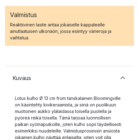
Valmistus
Reaktiivinen lasite antaa jokaiselle kappaleelle
ainutlaatuisen ulkonäön, jossa esiintyy värieroja ja
vaihtelua.
Kuvaus
Lotus kulho Ø 13 cm from tanskalainen Bloomingville
on käsintehty kivikeraamista, ja siinä on puolikuun
muotoinen aukko ylälaidassa toisella puolella ja
pyöreä reikä toisella. Tämä tarjoaa luonnollisen
paikan syömäpuikoille, joten kulho sopii täydellisesti
esimerkiksi nuudeleille. Valmistusprosessin ansiosta
jokainen kulho näyttää erilaiselta, joten voit olla