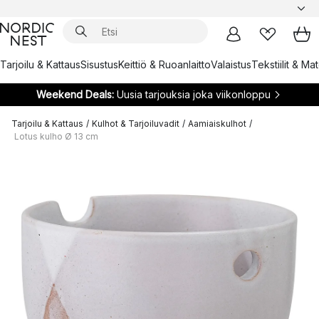
Tarjoilu & Kattaus
Sisustus
Keittiö & Ruoanlaitto
Valaistus
Tekstiilit & Ma
Weekend Deals:
Uusia tarjouksia joka viikonloppu
Tarjoilu & Kattaus
/
Kulhot & Tarjoiluvadit
/
Aamiaiskulhot
/
Lotus kulho Ø 13 cm