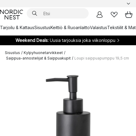
Tarjoilu & Kattaus
Sisustus
Keittiö & Ruoanlaitto
Valaistus
Tekstiilit & Ma
Weekend Deals:
Uusia tarjouksia joka viikonloppu
Sisustus
/
Kylpyhuonetarvikkeet
/
Saippua-annostelijat & Saippuakupit
/
Loupi saippuapumppu 19,5 cm