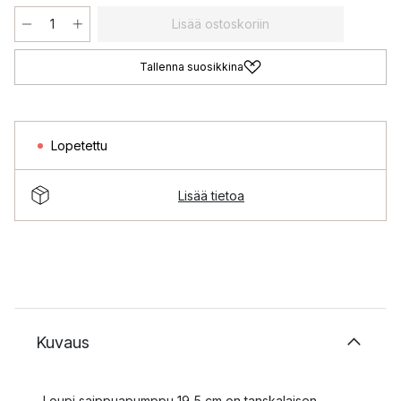
Lisää ostoskoriin
Tallenna suosikkina
Lopetettu
Lisää tietoa
Kuvaus
Loupi saippuapumppu 19,5 cm on tanskalaisen