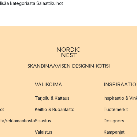
lisää kategoriasta Salaattikulhot
SKANDINAAVISEN DESIGNIN KOTISI
VALIKOIMA
INSPIRAATIO
Tarjoilu & Kattaus
Inspiraatio & Vink
ot
Keittiö & Ruoanlaitto
Tuotemerkit
sta/reklamaatiosta
Sisustus
Designers
Valaistus
Kampanjat