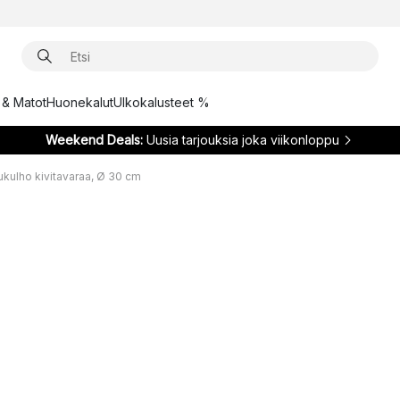
t & Matot
Huonekalut
Ulkokalusteet %
Weekend Deals:
Uusia tarjouksia joka viikonloppu
lukulho kivitavaraa, Ø 30 cm