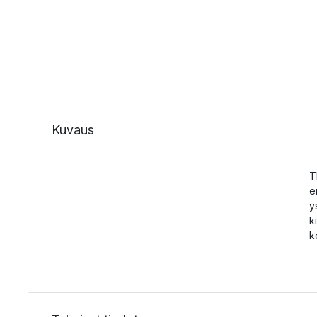
Kuvaus
T
e
y
k
k