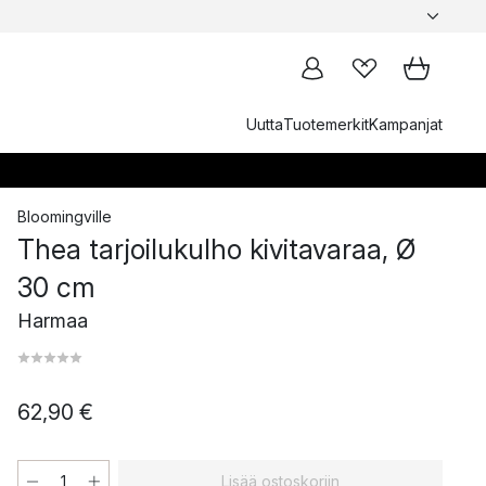
Uutta
Tuotemerkit
Kampanjat
Bloomingville
Thea tarjoilukulho kivitavaraa, Ø
30 cm
Harmaa
62,90 €
Lisää ostoskoriin