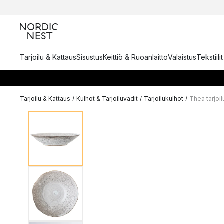
Tarjoilu & Kattaus
Sisustus
Keittiö & Ruoanlaitto
Valaistus
Tekstiili
Tarjoilu & Kattaus
/
Kulhot & Tarjoiluvadit
/
Tarjoilukulhot
/
Thea tarjoi