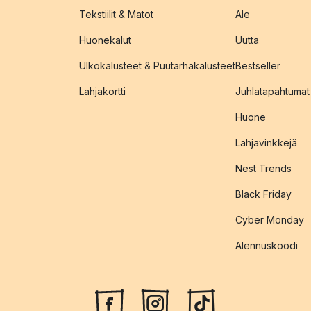
Tekstiilit & Matot
Ale
Huonekalut
Uutta
Ulkokalusteet & Puutarhakalusteet
Bestseller
Lahjakortti
Juhlatapahtumat
Huone
Lahjavinkkejä
Nest Trends
Black Friday
Cyber Monday
Alennuskoodi