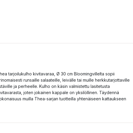
hea tarjoilukulho kivitavaraa, Ø 30 cm Bloomingvillelta sopii
rinomaisesti runsaille salaateille, leivälle tai muille herkkutarjottaville
stäville ja perheelle. Kulho on käsin valmistettu lasitetusta
ivitavarasta, joten jokainen kappale on yksilöllinen. Täydennä
okonaisuus muilla Thea-sarjan tuotteilla yhtenäiseen kattaukseen