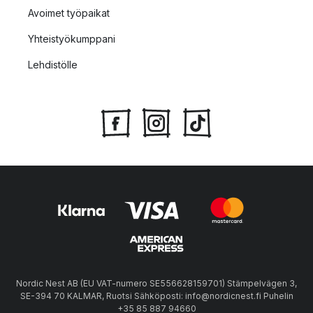
Avoimet työpaikat
Yhteistyökumppani
Lehdistölle
Nordic Nest AB (EU VAT-numero SE556628159701) Stämpelvägen 3,
SE-394 70 KALMAR, Ruotsi Sähköposti: info@nordicnest.fi Puhelin
+35 85 887 94660