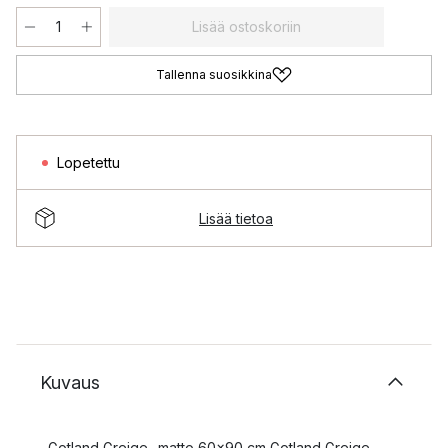
Lisää ostoskoriin
Tallenna suosikkina
Lopetettu
Lisää tietoa
Kuvaus
Gotland Greige -matto 60x90 cm Gotland Greige -