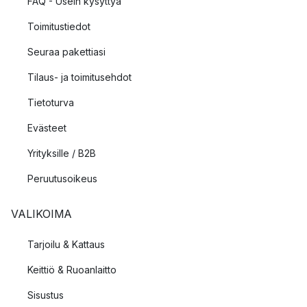
FAQ - Usein kysyttyä
Toimitustiedot
Seuraa pakettiasi
Tilaus- ja toimitusehdot
Tietoturva
Evästeet
Yrityksille / B2B
Peruutusoikeus
VALIKOIMA
Tarjoilu & Kattaus
Keittiö & Ruoanlaitto
Sisustus