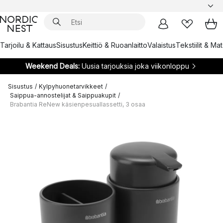
Tarjoilu & Kattaus
Sisustus
Keittiö & Ruoanlaitto
Valaistus
Tekstiilit & Ma
Weekend Deals:
Uusia tarjouksia joka viikonloppu
Sisustus
/
Kylpyhuonetarvikkeet
/
Saippua-annostelijat & Saippuakupit
/
Brabantia ReNew käsienpesuallassetti, 3 osaa