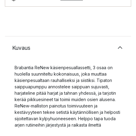
Kuvaus
Brabantia ReNew käsienpesuallassetti, 3 osaa on
huolella suunniteltu kokonaisuus, joka muuttaa
käsienpesualtaan rauhalliseksi ja siistiksi. Tipaton
saippuapumppu annostelee saippuan sujuvasti,
harjateline pitää harjat ja tahnan yhdessä, ja tarjotin
kerää pikkuesineet tai toimii muiden osien alusena.
ReNew-malliston painotus toimivuuteen ja
kestävyyteen tekee setistä käytännöllisen ja helposti
sijoitettavan kylpyhuoneeseen. Helppo tapa tuoda
arjen rutiineihin järjestystä ja raikasta ilmettä