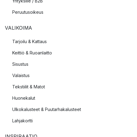
Yrityksille / B2B
Peruutusoikeus
VALIKOIMA
Tarjoilu & Kattaus
Keittiö & Ruoanlaitto
Sisustus
Valaistus
Tekstiilit & Matot
Huonekalut
Ulkokalusteet & Puutarhakalusteet
Lahjakortti
INSPIRAATIO