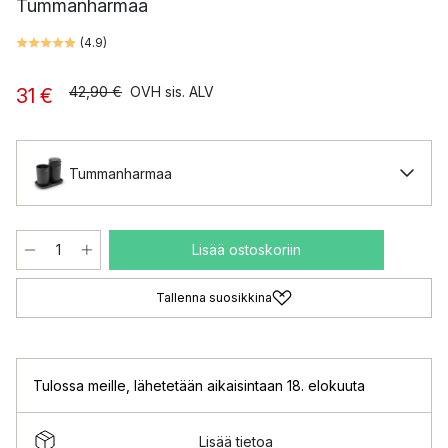
Tummanharmaa
(
4.9
)
42,90 €
OVH sis. ALV
31 €
Tummanharmaa
Lisää ostoskoriin
Tallenna suosikkina
Tulossa meille
,
lähetetään aikaisintaan 18. elokuuta
Lisää tietoa