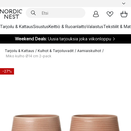
Tarjoilu & Kattaus
Sisustus
Keittiö & Ruoanlaitto
Valaistus
Tekstiilit & Ma
Weekend Deals:
Uusia tarjouksia joka viikonloppu
Tarjoilu & Kattaus
/
Kulhot & Tarjoiluvadit
/
Aamiaiskulhot
/
Miko kulho Ø14 cm 2-pack
-27%