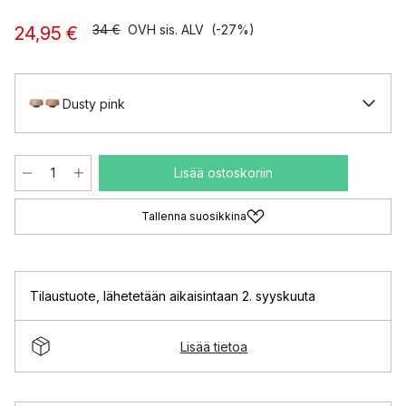
34 €
OVH sis. ALV
(-27%)
24,95 €
Dusty pink
Lisää ostoskoriin
Tallenna suosikkina
Tilaustuote
,
lähetetään aikaisintaan 2. syyskuuta
Lisää tietoa