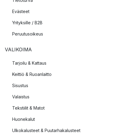
Tietoturva
Evästeet
Yrityksille / B2B
Peruutusoikeus
VALIKOIMA
Tarjoilu & Kattaus
Keittiö & Ruoanlaitto
Sisustus
Valaistus
Tekstiilit & Matot
Huonekalut
Ulkokalusteet & Puutarhakalusteet