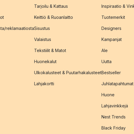
Tarjoilu & Kattaus
Inspiraatio & Vink
ot
Keittiö & Ruoanlaitto
Tuotemerkit
sta/reklamaatiosta
Sisustus
Designers
Valaistus
Kampanjat
Tekstiilit & Matot
Ale
Huonekalut
Uutta
Ulkokalusteet & Puutarhakalusteet
Bestseller
Lahjakortti
Juhlatapahtumat
Huone
Lahjavinkkejä
Nest Trends
Black Friday