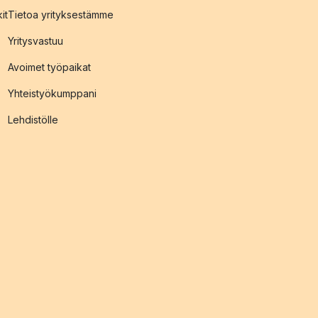
it
Tietoa yrityksestämme
Yritysvastuu
Avoimet työpaikat
Yhteistyökumppani
Lehdistölle