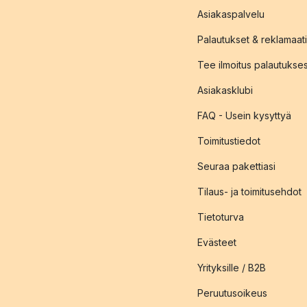
Asiakaspalvelu
Palautukset & reklamaati
Tee ilmoitus palautukse
Asiakasklubi
FAQ - Usein kysyttyä
Toimitustiedot
Seuraa pakettiasi
Tilaus- ja toimitusehdot
Tietoturva
Evästeet
Yrityksille / B2B
Peruutusoikeus