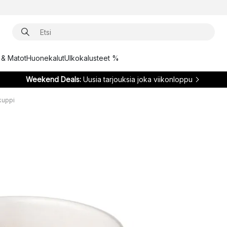
t & Matot
Huonekalut
Ulkokalusteet %
Weekend Deals:
Uusia tarjouksia joka viikonloppu
kuppi