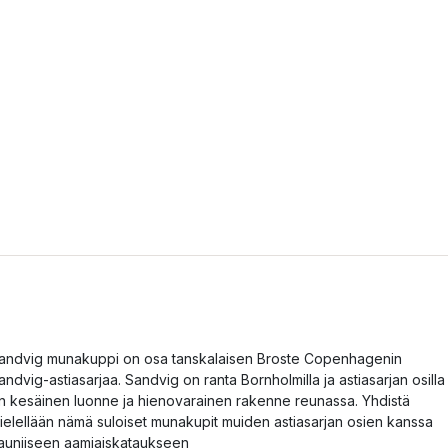
andvig munakuppi on osa tanskalaisen Broste Copenhagenin
andvig-astiasarjaa. Sandvig on ranta Bornholmilla ja astiasarjan osilla
n kesäinen luonne ja hienovarainen rakenne reunassa. Yhdistä
ielellään nämä suloiset munakupit muiden astiasarjan osien kanssa
auniiseen aamiaiskataukseen