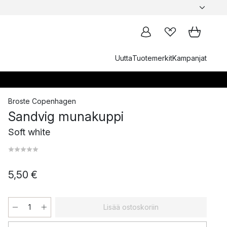
Uutta
Tuotemerkit
Kampanjat
Broste Copenhagen
Sandvig munakuppi
Soft white
5,50 €
Lisää ostoskoriin