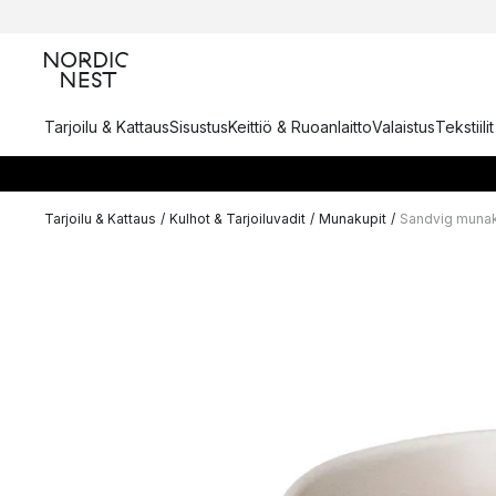
Tarjoilu & Kattaus
Sisustus
Keittiö & Ruoanlaitto
Valaistus
Tekstiili
Tarjoilu & Kattaus
/
Kulhot & Tarjoiluvadit
/
Munakupit
/
Sandvig muna