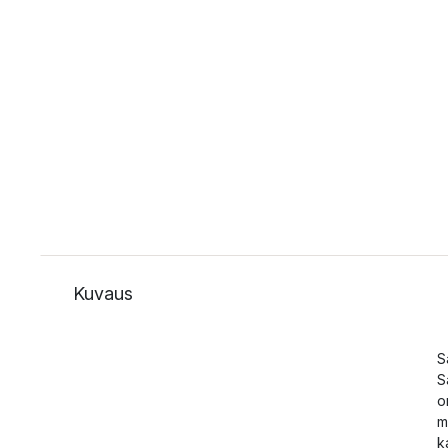
Kuvaus
S
S
o
m
k