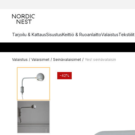
Tarjoilu & Kattaus
Sisustus
Keittiö & Ruoanlaitto
Valaistus
Tekstiili
Valaistus
/
Valaisimet
/
Seinävalaisimet
/
Yes! seinävalaisin
-42%