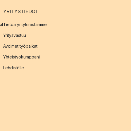
YRITYSTIEDOT
it
Tietoa yrityksestämme
Yritysvastuu
Avoimet työpaikat
Yhteistyökumppani
Lehdistölle