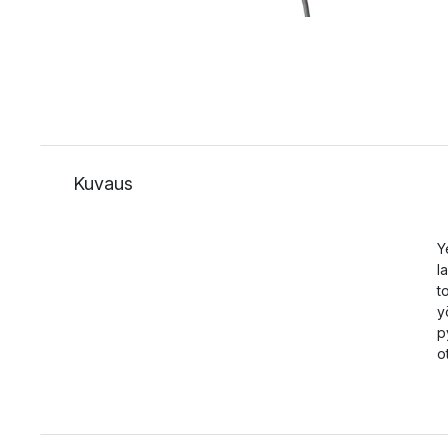
Kuvaus
Y
l
t
y
p
o