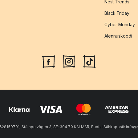
Nest Trends
Black Friday
Cyber Monday
Alennuskoodi
28159701) Stämpelvägen 3, SE-394 70 KALMAR, Ruotsi Sähköposti: info@n