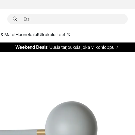
t & Matot
Huonekalut
Ulkokalusteet %
Weekend Deals:
Uusia tarjouksia joka viikonloppu