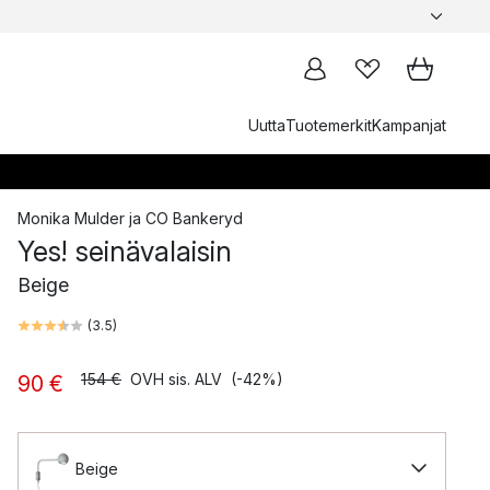
Uutta
Tuotemerkit
Kampanjat
Monika Mulder
ja
CO Bankeryd
Yes! seinävalaisin
Beige
(
3.5
)
154 €
OVH sis. ALV
(-42%)
90 €
Beige