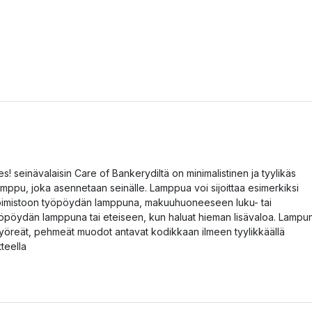
es! seinävalaisin Care of Bankerydiltä on minimalistinen ja tyylikäs
amppu, joka asennetaan seinälle. Lamppua voi sijoittaa esimerkiksi
oimistoon työpöydän lamppuna, makuuhuoneeseen luku- tai
öpöydän lamppuna tai eteiseen, kun haluat hieman lisävaloa. Lampu
yöreät, pehmeät muodot antavat kodikkaan ilmeen tyylikkäällä
tteella