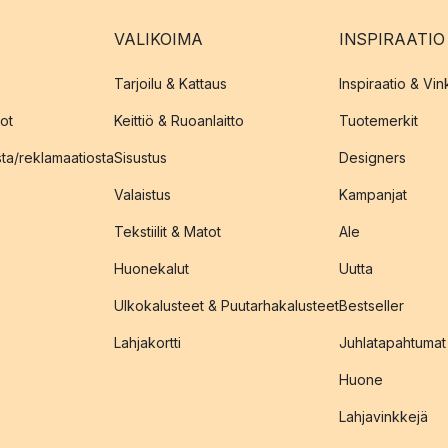
VALIKOIMA
INSPIRAATIO
Tarjoilu & Kattaus
Inspiraatio & Vink
ot
Keittiö & Ruoanlaitto
Tuotemerkit
sta/reklamaatiosta
Sisustus
Designers
Valaistus
Kampanjat
Tekstiilit & Matot
Ale
Huonekalut
Uutta
Ulkokalusteet & Puutarhakalusteet
Bestseller
Lahjakortti
Juhlatapahtumat
Huone
Lahjavinkkejä