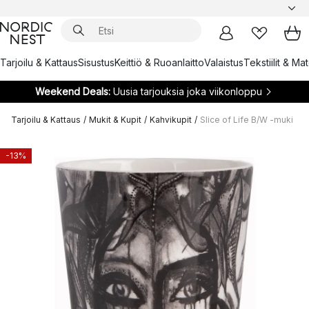
Tarjoilu & Kattaus
Sisustus
Keittiö & Ruoanlaitto
Valaistus
Tekstiilit & Ma
Weekend Deals:
Uusia tarjouksia joka viikonloppu
Tarjoilu & Kattaus
/
Mukit & Kupit
/
Kahvikupit
/
Slice of Life B/W -muki
-13%