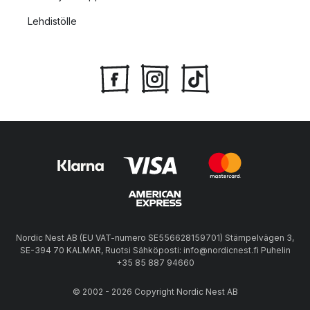
Lehdistölle
Nordic Nest AB (EU VAT-numero SE556628159701) Stämpelvägen 3,
SE-394 70 KALMAR, Ruotsi Sähköposti: info@nordicnest.fi Puhelin
+35 85 887 94660
© 2002 - 2026 Copyright Nordic Nest AB