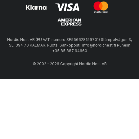
Nordic Nest AB (EU VAT-numero SE556628159701) Stämpelvägen 3,
SE-394 70 KALMAR, Ruotsi Sähköposti: info@nordicnest.fi Puhelin
+35 85 887 94660
© 2002 - 2026 Copyright Nordic Nest AB