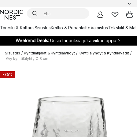
Tarjoilu & Kattaus
Sisustus
Keittiö & Ruoanlaitto
Valaistus
Tekstiilit & Ma
Weekend Deals:
Uusia tarjouksia joka viikonloppu
Sisustus
/
Kynttilänjalat & Kynttilälyhdyt
/
Kynttilälyhdyt & Kynttilävadit
/
Gry kynttilälyhty Ø 8 cm
-35%