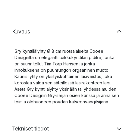
Kuvaus
Gry kynttilälyhty Ø 8 cm ruotsalaiselta Cooee
Designilta on elegantti tuikkukynttilän pidike, jonka
on suunnitellut Tim Torp Hansen ja jonka
innoituksena on puunrungon orgaaninen muoto.
Kaunis lyhty on yksityiskohtainen lasiveistos, joka
korostaa valoa sen säteillessä lasirakenteen läpi.
Aseta Gry kynttilälyhty yksinään tai yhdessä muiden
Cooee Designin Gry-sarjan osien kanssa ja anna sen
toimia olohuoneen pöydän katseenvangitsijana
Tekniset tiedot