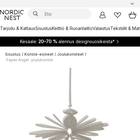
Tarjoilu & Kattaus
Sisustus
Keittiö & Ruoanlaitto
Valaistus
Tekstiilit & Ma
Kesäale:
20–70 %
alennus designsuosikeista*
Sisustus
/
Koriste-esineet
/
Joulukoristeet
/
Paper Angel -joulukoriste