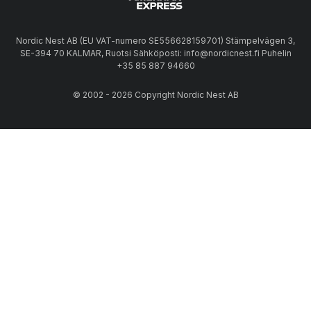
Nordic Nest AB (EU VAT-numero SE556628159701) Stämpelvägen 3,
SE-394 70 KALMAR, Ruotsi Sähköposti: info@nordicnest.fi Puhelin
+35 85 887 94660
© 2002 - 2026 Copyright Nordic Nest AB