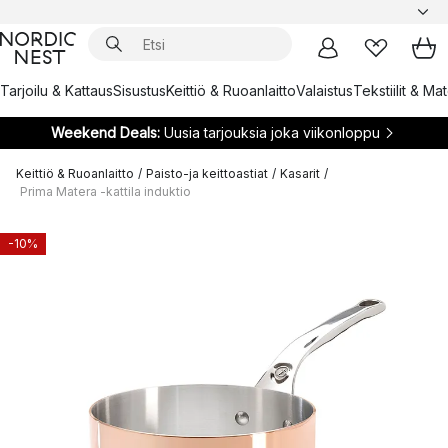
Tarjoilu & Kattaus
Sisustus
Keittiö & Ruoanlaitto
Valaistus
Tekstiilit & Ma
Weekend Deals:
Uusia tarjouksia joka viikonloppu
Keittiö & Ruoanlaitto
/
Paisto-ja keittoastiat
/
Kasarit
/
Prima Matera -kattila induktio
-10%