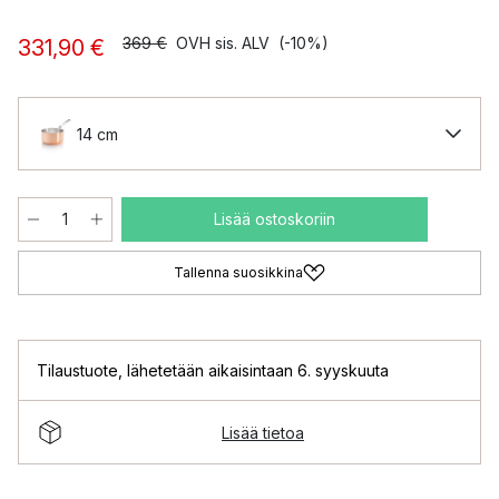
369 €
OVH sis. ALV
(-10%)
331,90 €
14 cm
Lisää ostoskoriin
Tallenna suosikkina
Tilaustuote
,
lähetetään aikaisintaan 6. syyskuuta
Lisää tietoa