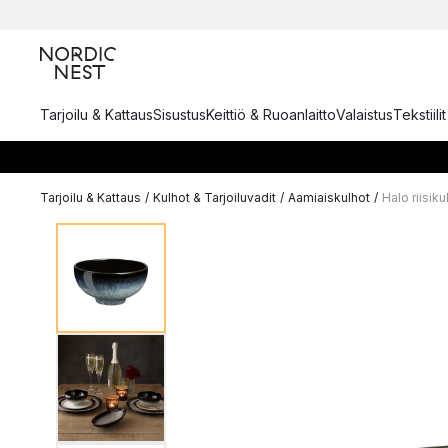
Tarjoilu & Kattaus
Sisustus
Keittiö & Ruoanlaitto
Valaistus
Tekstiili
Tarjoilu & Kattaus
/
Kulhot & Tarjoiluvadit
/
Aamiaiskulhot
/
Halo riisik