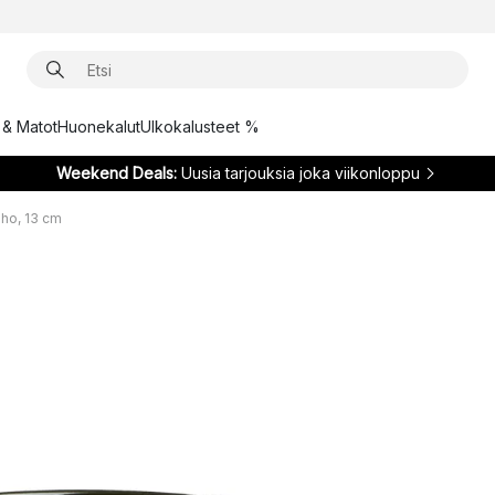
t & Matot
Huonekalut
Ulkokalusteet %
Weekend Deals:
Uusia tarjouksia joka viikonloppu
ulho, 13 cm