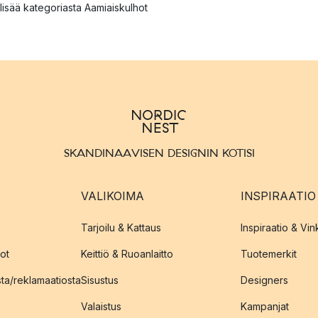
lisää kategoriasta Aamiaiskulhot
SKANDINAAVISEN DESIGNIN KOTISI
VALIKOIMA
INSPIRAATIO
Tarjoilu & Kattaus
Inspiraatio & Vink
ot
Keittiö & Ruoanlaitto
Tuotemerkit
sta/reklamaatiosta
Sisustus
Designers
Valaistus
Kampanjat