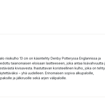
alo riisikulho 13 cm on käsintehty Denby Potteryssa Englannissa ja
iedottu taianomaisen eloisaan lasitteeseen, joka antaa lisävahvuutta 
estävästä kivisavesta. Ihastuttavan koristeellinen kulho, joka on tehty
äytettäväksi – yhä uudelleen. Erinomaisen sopiva alkupaloille,
apaksille ja jälkiruoille sekä arjen välipaloille.