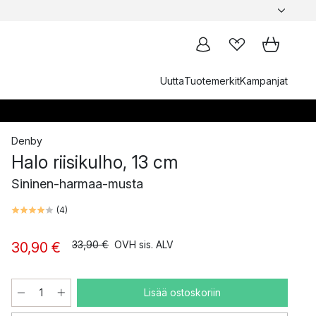
Uutta
Tuotemerkit
Kampanjat
Denby
Halo riisikulho, 13 cm
Sininen-harmaa-musta
(
4
)
33,90 €
OVH sis. ALV
30,90 €
Lisää ostoskoriin