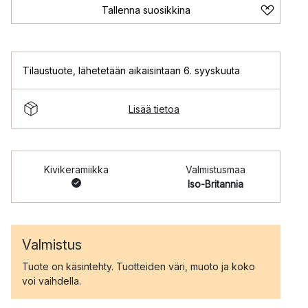
Tallenna suosikkina
Tilaustuote
,
lähetetään aikaisintaan 6. syyskuuta
Lisää tietoa
Kivikeramiikka
Valmistusmaa
Iso-Britannia
Valmistus
Tuote on käsintehty. Tuotteiden väri, muoto ja koko
voi vaihdella.