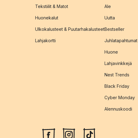
Tekstiilit & Matot
Ale
Huonekalut
Uutta
Ulkokalusteet & Puutarhakalusteet
Bestseller
Lahjakortti
Juhlatapahtumat
Huone
Lahjavinkkejä
Nest Trends
Black Friday
Cyber Monday
Alennuskoodi