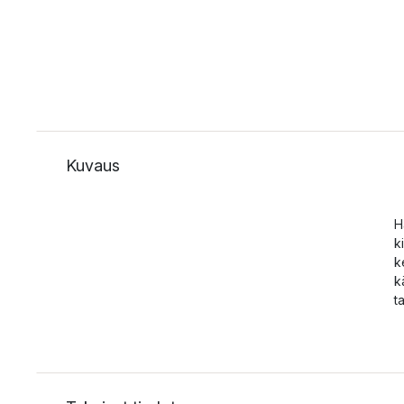
Kuvaus
H
k
k
k
t