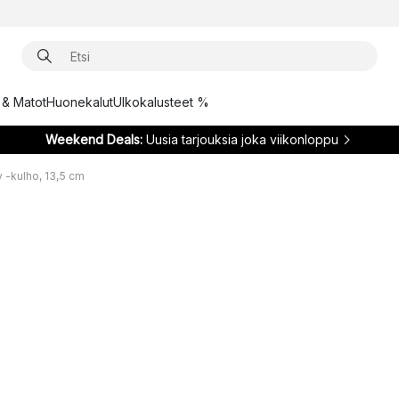
t & Matot
Huonekalut
Ulkokalusteet %
Weekend Deals:
Uusia tarjouksia joka viikonloppu
 -kulho, 13,5 cm