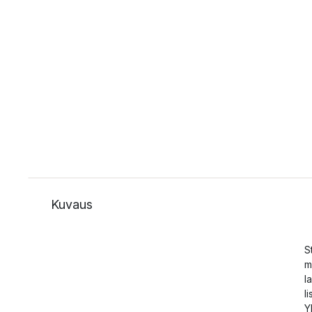
Kuvaus
S
m
l
l
Y