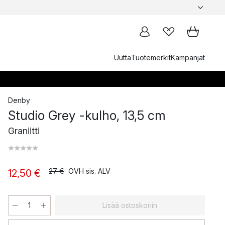
Uutta
Tuotemerkit
Kampanjat
Denby
Studio Grey -kulho, 13,5 cm
Graniitti
27 €
OVH sis. ALV
12,50 €
Lisää ostoskoriin