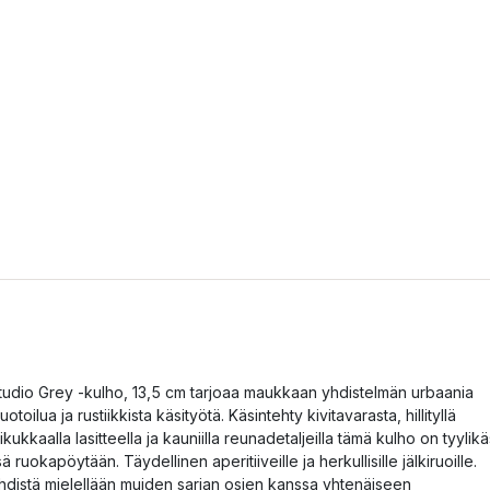
tudio Grey -kulho, 13,5 cm tarjoaa maukkaan yhdistelmän urbaania
uotoilua ja rustiikkista käsityötä. Käsintehty kivitavarasta, hillityllä
aikukkaalla lasitteella ja kauniilla reunadetaljeilla tämä kulho on tyylikä
isä ruokapöytään. Täydellinen aperitiiveille ja herkullisille jälkiruoille.
hdistä mielellään muiden sarjan osien kanssa yhtenäiseen