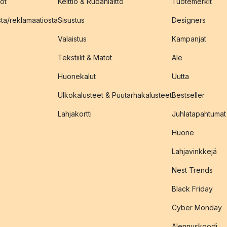
ot
Keittiö & Ruoanlaitto
Tuotemerkit
sta/reklamaatiosta
Sisustus
Designers
Valaistus
Kampanjat
Tekstiilit & Matot
Ale
Huonekalut
Uutta
Ulkokalusteet & Puutarhakalusteet
Bestseller
Lahjakortti
Juhlatapahtumat
Huone
Lahjavinkkejä
Nest Trends
Black Friday
Cyber Monday
Alennuskoodi