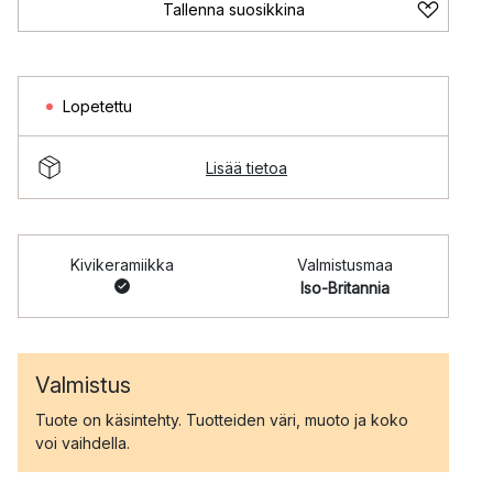
Tallenna suosikkina
Lopetettu
Lisää tietoa
Kivikeramiikka
Valmistusmaa
Iso-Britannia
Valmistus
Tuote on käsintehty. Tuotteiden väri, muoto ja koko
voi vaihdella.