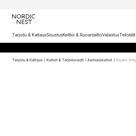
Tarjoilu & Kattaus
Sisustus
Keittiö & Ruoanlaitto
Valaistus
Tekstiili
Tarjoilu & Kattaus
/
Kulhot & Tarjoiluvadit
/
Aamiaiskulhot
/
Studio Grey