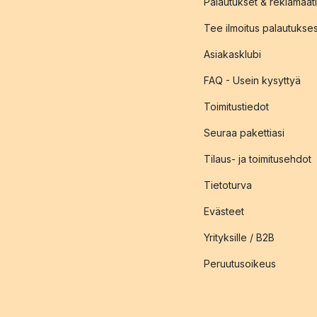
Palautukset & reklamaati
Tee ilmoitus palautukse
Asiakasklubi
FAQ - Usein kysyttyä
Toimitustiedot
Seuraa pakettiasi
Tilaus- ja toimitusehdot
Tietoturva
Evästeet
Yrityksille / B2B
Peruutusoikeus