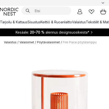
Tarjoilu & Kattaus
Sisustus
Keittiö & Ruoanlaitto
Valaistus
Tekstiilit & Ma
Kesäale:
20–70 %
alennus designsuosikeista*
Valaistus
/
Valaisimet
/
Pöytävalaisimet
/
Fire Place pöytälamppu