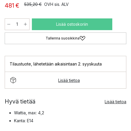
535,20 €
OVH sis. ALV
481 €
Lisää ostoskoriin
Tallenna suosikkina
Tilaustuote
,
lähetetään aikaisintaan 2. syyskuuta
Lisää tietoa
Hyvä tietää
Lisää tietoa
Wattia, max: 4,2
Kanta: E14