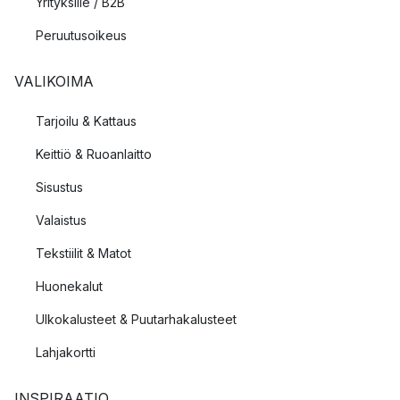
Yrityksille / B2B
Peruutusoikeus
VALIKOIMA
Tarjoilu & Kattaus
Keittiö & Ruoanlaitto
Sisustus
Valaistus
Tekstiilit & Matot
Huonekalut
Ulkokalusteet & Puutarhakalusteet
Lahjakortti
INSPIRAATIO