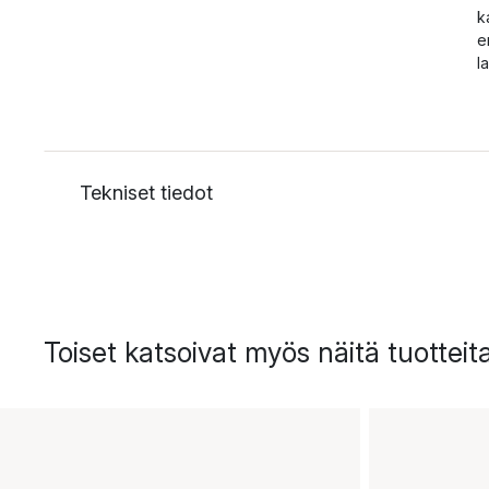
k
e
l
Tekniset tiedot
Toiset katsoivat myös näitä tuotteit