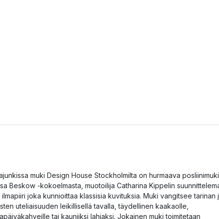
ajunkissa muki Design House Stockholmilta on hurmaava posliinimuki
lsa Beskow -kokoelmasta, muotoilija Catharina Kippelin suunnittelem
a ilmapiiri joka kunnioittaa klassisia kuvituksia. Muki vangitsee tarinan 
asten uteliaisuuden leikillisellä tavalla, täydellinen kaakaolle,
ltapäiväkahveille tai kauniiksi lahjaksi. Jokainen muki toimitetaan