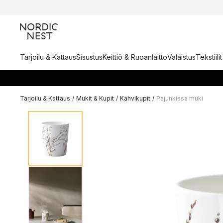
Tarjoilu & Kattaus
Sisustus
Keittiö & Ruoanlaitto
Valaistus
Tekstiili
Tarjoilu & Kattaus
/
Mukit & Kupit
/
Kahvikupit
/
Pajunkissa muki