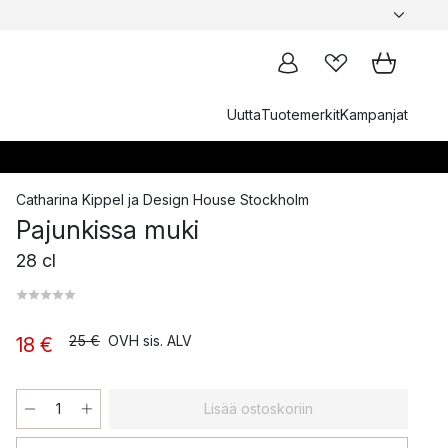
Uutta
Tuotemerkit
Kampanjat
Catharina Kippel
ja
Design House Stockholm
Pajunkissa muki
28 cl
25 €
OVH sis. ALV
18 €
Lisää ostoskoriin