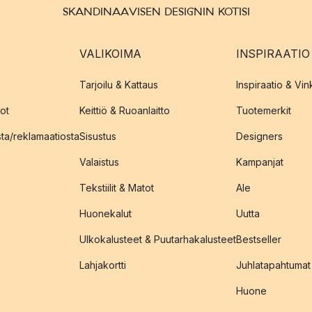
SKANDINAAVISEN DESIGNIN KOTISI
VALIKOIMA
INSPIRAATIO
Tarjoilu & Kattaus
Inspiraatio & Vink
ot
Keittiö & Ruoanlaitto
Tuotemerkit
sta/reklamaatiosta
Sisustus
Designers
Valaistus
Kampanjat
Tekstiilit & Matot
Ale
Huonekalut
Uutta
Ulkokalusteet & Puutarhakalusteet
Bestseller
Lahjakortti
Juhlatapahtumat
Huone