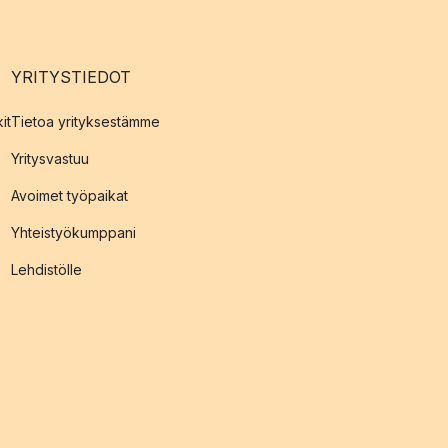
YRITYSTIEDOT
it
Tietoa yrityksestämme
Yritysvastuu
Avoimet työpaikat
Yhteistyökumppani
Lehdistölle