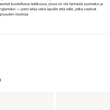
auniisti kuvitellussa laatikossa, jossa on ote tarinasta suomeksi ja
nglanniksi — pieni lahja sekä lapsille että niille, jotka vaalivat
apsuuden muistoja
a