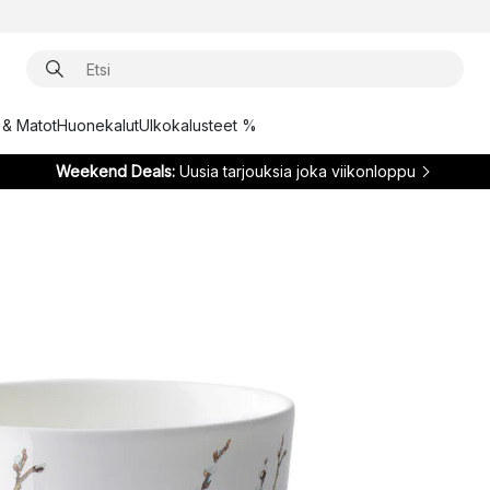
t & Matot
Huonekalut
Ulkokalusteet %
Weekend Deals:
Uusia tarjouksia joka viikonloppu