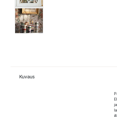
Kuvaus
P
E
j
l
i