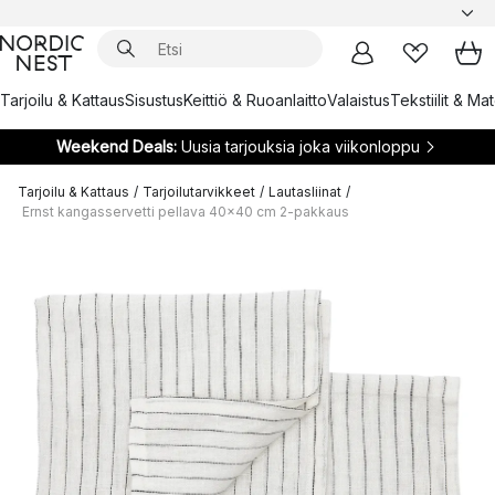
Tarjoilu & Kattaus
Sisustus
Keittiö & Ruoanlaitto
Valaistus
Tekstiilit & Ma
Weekend Deals:
Uusia tarjouksia joka viikonloppu
Tarjoilu & Kattaus
/
Tarjoilutarvikkeet
/
Lautasliinat
/
Ernst kangasservetti pellava 40x40 cm 2-pakkaus