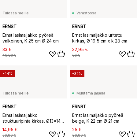
Tulossa meille
Varastossa
ERNST
ERNST
Ernst lasimaljakko pyöreä
Ernst lasimaljakko uritettu
valkoinen, K 25 cm Ø 24 cm
kirkas, Ø 19,5 cm x k 28 cm
33 €
32,95 €
46,90 €
56 €
-44%
-32%
Tulossa meille
Muutama jäljellä
ERNST
ERNST
Ernst lasimaljakko
Ernst lasimaljakko pyöreä
struktuuripinta kirkas, Ø13x14
beige, K 22 cm Ø 21 cm
cm
14,95 €
25 €
26,90 €
36,90 €