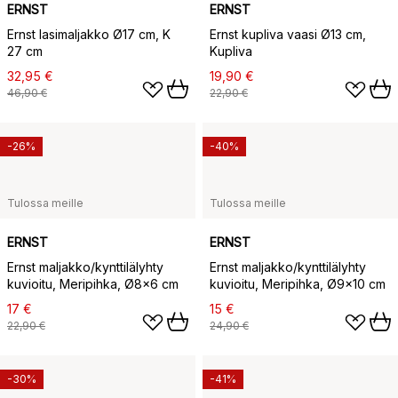
ERNST
ERNST
Ernst lasimaljakko Ø17 cm, K
Ernst kupliva vaasi Ø13 cm,
27 cm
Kupliva
32,95 €
19,90 €
46,90 €
22,90 €
-26%
-40%
Tulossa meille
Tulossa meille
ERNST
ERNST
Ernst maljakko/kynttilälyhty
Ernst maljakko/kynttilälyhty
kuvioitu, Meripihka, Ø8x6 cm
kuvioitu, Meripihka, Ø9x10 cm
17 €
15 €
22,90 €
24,90 €
-30%
-41%