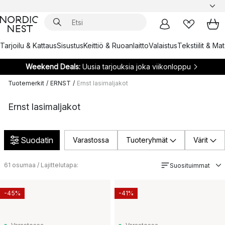
Tarjoilu & Kattaus
Sisustus
Keittiö & Ruoanlaitto
Valaistus
Tekstiilit & Ma
Weekend Deals:
Uusia tarjouksia joka viikonloppu
Tuotemerkit
/
ERNST
/
Ernst lasimaljakot
Ernst lasimaljakot
Suodatin
Varastossa
Tuoteryhmät
Värit
61
osumaa / Lajittelutapa:
Suosituimmat
-45%
-41%