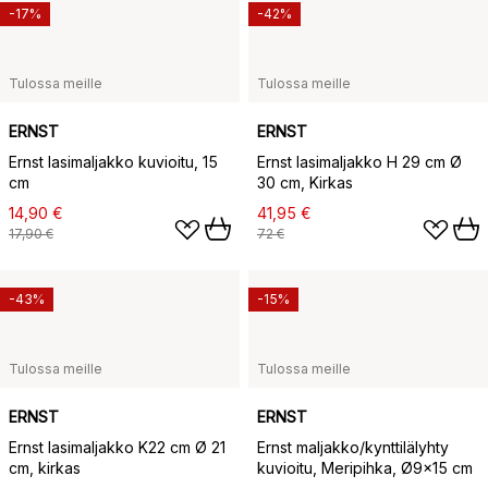
-17%
-42%
Tulossa meille
Tulossa meille
ERNST
ERNST
Ernst lasimaljakko kuvioitu, 15
Ernst lasimaljakko H 29 cm Ø
cm
30 cm, Kirkas
14,90 €
41,95 €
17,90 €
72 €
-43%
-15%
Tulossa meille
Tulossa meille
ERNST
ERNST
Ernst lasimaljakko K22 cm Ø 21
Ernst maljakko/kynttilälyhty
cm, kirkas
kuvioitu, Meripihka, Ø9x15 cm