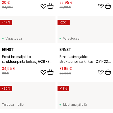
20 €
22,95 €
34,90 €
26,90 €
-47%
-20%
Varastossa
Varastossa
ERNST
ERNST
Ernst lasimaljakko
Ernst lasimaljakko
struktuuripinta kirkas, Ø29x30
struktuuripinta kirkas, Ø21x22
cm
cm
34,95 €
31,95 €
66 €
39,90 €
-30%
-13%
Tulossa meille
Muutama jäljellä