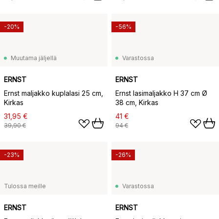
-20%
-56%
Muutama jäljellä
Varastossa
ERNST
ERNST
Ernst maljakko kuplalasi 25 cm,
Ernst lasimaljakko H 37 cm Ø
Kirkas
38 cm, Kirkas
31,95 €
41 €
39,90 €
94 €
-23%
-26%
Tulossa meille
Varastossa
ERNST
ERNST