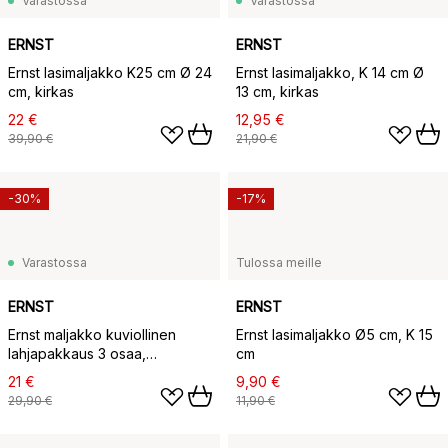
Varastossa
Varastossa
ERNST
ERNST
Ernst lasimaljakko K25 cm Ø 24
Ernst lasimaljakko, K 14 cm Ø
cm, kirkas
13 cm, kirkas
22 €
12,95 €
39,90 €
21,90 €
-30%
-17%
Varastossa
Tulossa meille
ERNST
ERNST
Ernst maljakko kuviollinen
Ernst lasimaljakko Ø5 cm, K 15
lahjapakkaus 3 osaa,
cm
Meripihka
21 €
9,90 €
29,90 €
11,90 €