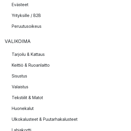
Evästeet
Yrityksille / B2B
Peruutusoikeus
VALIKOIMA
Tarjoilu & Kattaus
Keittiö & Ruoanlaitto
Sisustus
Valaistus
Tekstiilit & Matot
Huonekalut
Ulkokalusteet & Puutarhakalusteet
Lahjakortti