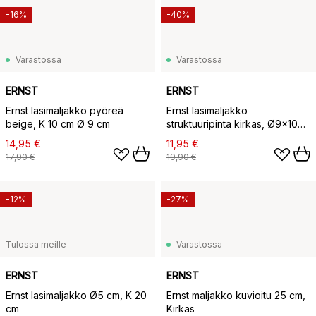
-16%
-40%
Varastossa
Varastossa
ERNST
ERNST
Ernst lasimaljakko pyöreä
Ernst lasimaljakko
beige, K 10 cm Ø 9 cm
struktuuripinta kirkas, Ø9x10
cm
14,95 €
11,95 €
17,90 €
19,90 €
-12%
-27%
Tulossa meille
Varastossa
ERNST
ERNST
Ernst lasimaljakko Ø5 cm, K 20
Ernst maljakko kuvioitu 25 cm,
cm
Kirkas