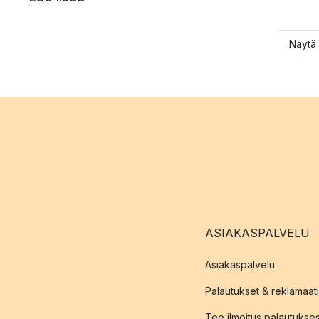
Näytä 
ASIAKASPALVELU
Asiakaspalvelu
Palautukset & reklamaati
Tee ilmoitus palautukse