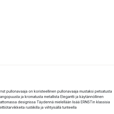
rnst pullonavaaja on koristeellinen pullonavaaja mustaksi petsatusta
angopuusta ja kromatusta metallista Elegantti ja käytännöllinen
jattomassa designissa Täydennä mielellään lisää ERNSTin klassisia
eittiötarvikkeita rustiikilla ja viihtyisällä tunteella