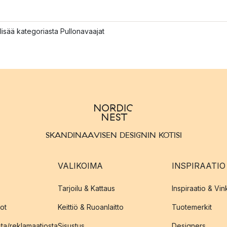
lisää kategoriasta Pullonavaajat
SKANDINAAVISEN DESIGNIN KOTISI
VALIKOIMA
INSPIRAATIO
Tarjoilu & Kattaus
Inspiraatio & Vink
ot
Keittiö & Ruoanlaitto
Tuotemerkit
sta/reklamaatiosta
Sisustus
Designers