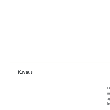
Kuvaus
E
m
a
k