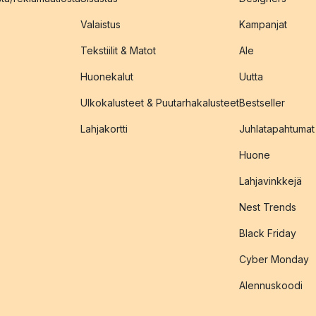
Valaistus
Kampanjat
Tekstiilit & Matot
Ale
Huonekalut
Uutta
Ulkokalusteet & Puutarhakalusteet
Bestseller
Lahjakortti
Juhlatapahtumat
Huone
Lahjavinkkejä
Nest Trends
Black Friday
Cyber Monday
Alennuskoodi