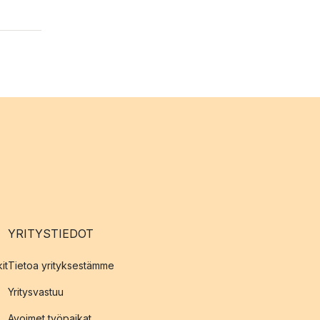
YRITYSTIEDOT
it
Tietoa yrityksestämme
Yritysvastuu
Avoimet työpaikat