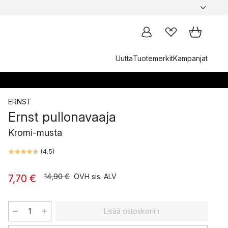
Uutta
Tuotemerkit
Kampanjat
ERNST
Ernst pullonavaaja
Kromi-musta
(
4.5
)
14,90 €
OVH sis. ALV
7,70 €
Lisää ostoskoriin