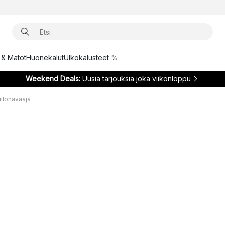
t & Matot
Huonekalut
Ulkokalusteet %
Weekend Deals:
Uusia tarjouksia joka viikonloppu
ullonavaaja