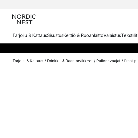
Tarjoilu & Kattaus
Sisustus
Keittiö & Ruoanlaitto
Valaistus
Tekstiili
Tarjoilu & Kattaus
/
Drinkki- & Baaritarvikkeet
/
Pullonavaajat
/
Ernst p