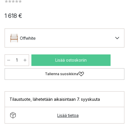
1 618 €
Offwhite
Lisää ostoskoriin
Tallenna suosikkina
Tilaustuote
,
lähetetään aikaisintaan 7. syyskuuta
Lisää tietoa