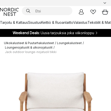
Tarjoilu & Kattaus
Sisustus
Keittiö & Ruoanlaitto
Valaistus
Tekstiilit & Ma
Weekend Deals:
Uusia tarjouksia joka viikonloppu
Ulkokalusteet & Puutarhakalusteet
/
Loungekalusteet
/
Loungenojatuolit & ulkonojatuolit
/
Jack outdoor lounge-nojatuoli tiikki