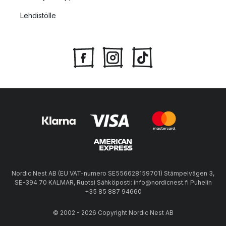
Lehdistölle
Nordic Nest AB (EU VAT-numero SE556628159701) Stämpelvägen 3,
SE-394 70 KALMAR, Ruotsi Sähköposti: info@nordicnest.fi Puhelin
+35 85 887 94660
© 2002 - 2026 Copyright Nordic Nest AB