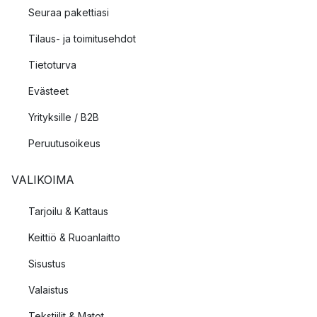
Seuraa pakettiasi
Tilaus- ja toimitusehdot
Tietoturva
Evästeet
Yrityksille / B2B
Peruutusoikeus
VALIKOIMA
Tarjoilu & Kattaus
Keittiö & Ruoanlaitto
Sisustus
Valaistus
Tekstiilit & Matot