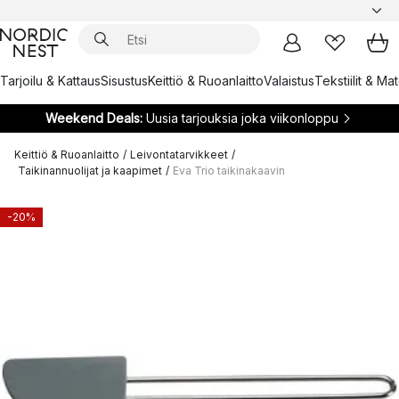
Tarjoilu & Kattaus
Sisustus
Keittiö & Ruoanlaitto
Valaistus
Tekstiilit & Ma
Weekend Deals:
Uusia tarjouksia joka viikonloppu
Keittiö & Ruoanlaitto
/
Leivontatarvikkeet
/
Taikinannuolijat ja kaapimet
/
Eva Trio taikinakaavin
-20%