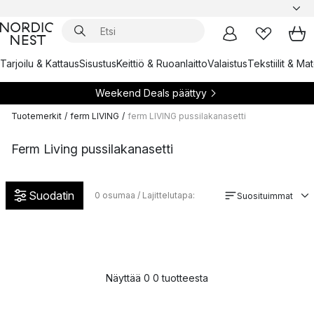
Tarjoilu & Kattaus
Sisustus
Keittiö & Ruoanlaitto
Valaistus
Tekstiilit & Ma
Weekend Deals päättyy
Tuotemerkit
/
ferm LIVING
/
ferm LIVING pussilakanasetti
Ferm Living pussilakanasetti
Suodatin
0
osumaa / Lajittelutapa:
Suosituimmat
Näyttää 0 0 tuotteesta