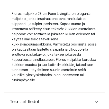
Flores maljakko 23 cm Ferm Livingiltä on elegantti
maljakko, jonka inspiraationa ovat ranskalaiset
tulppaani- ja tulpier-perinteet. Kapea muoto ja
irrotettava rei’itetty sisus tekevät kukkien asettelusta
helppoa: voit sommitella jokaisen kukan erikseen tai
käyttää maljakkoa tavallisena
kukkakimppumaljakkona. Valmistettu posliinista, jossa
on kauttaaltaan lasitettu sisäpinta ja ulkopuolella
erottuva roiskekuvio, joka tekee jokaisesta
kappaleesta ainutlaatuisen. Flores maljakko korostaa
kukkien muotoa ja tuo kotiin ilmeikkään, taiteellisen
tunnelman – täydellinen suuriin asetelmiin sekä
kauniiksi yksityiskohdaksi olohuoneeseen tai
ruokapöydälle.
Tekniset tiedot