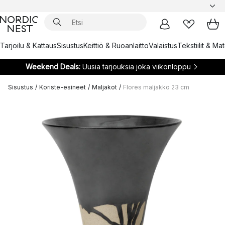
Tarjoilu & Kattaus
Sisustus
Keittiö & Ruoanlaitto
Valaistus
Tekstiilit & Ma
Weekend Deals:
Uusia tarjouksia joka viikonloppu
Sisustus
/
Koriste-esineet
/
Maljakot
/
Flores maljakko 23 cm