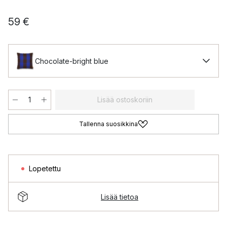
59 €
Chocolate-bright blue
Lisää ostoskoriin
Tallenna suosikkina
Lopetettu
Lisää tietoa