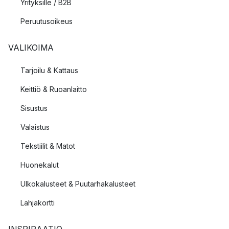
Yrityksille / B2B
Peruutusoikeus
VALIKOIMA
Tarjoilu & Kattaus
Keittiö & Ruoanlaitto
Sisustus
Valaistus
Tekstiilit & Matot
Huonekalut
Ulkokalusteet & Puutarhakalusteet
Lahjakortti