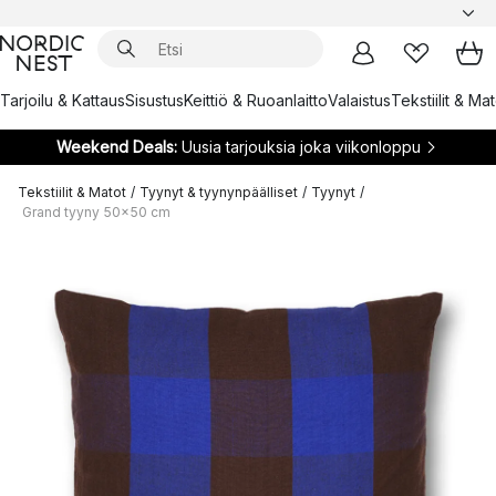
Tarjoilu & Kattaus
Sisustus
Keittiö & Ruoanlaitto
Valaistus
Tekstiilit & Ma
Weekend Deals:
Uusia tarjouksia joka viikonloppu
Tekstiilit & Matot
/
Tyynyt & tyynynpäälliset
/
Tyynyt
/
Grand tyyny 50x50 cm