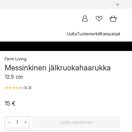
Uutta
Tuotemerkit
Kampanjat
Ferm Living
Messinkinen jälkruokahaarukka
12.5 cm
(
4.3
)
15 €
Lisää ostoskoriin