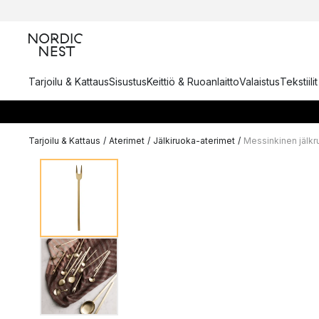
Tarjoilu & Kattaus
Sisustus
Keittiö & Ruoanlaitto
Valaistus
Tekstiili
Tarjoilu & Kattaus
/
Aterimet
/
Jälkiruoka-aterimet
/
Messinkinen jälk