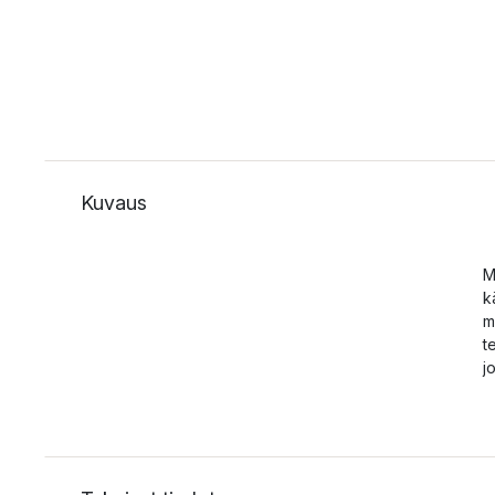
Kuvaus
M
k
m
t
j