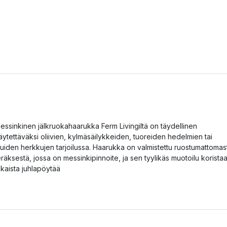
essinkinen jälkruokahaarukka Ferm Livingiltä on täydellinen
äytettäväksi oliivien, kylmäsäilykkeiden, tuoreiden hedelmien tai
uiden herkkujen tarjoilussa. Haarukka on valmistettu ruostumattomas
eräksestä, jossa on messinkipinnoite, ja sen tyylikäs muotoilu korista
okaista juhlapöytää