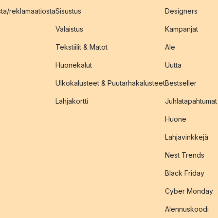
sta/reklamaatiosta
Sisustus
Designers
Valaistus
Kampanjat
Tekstiilit & Matot
Ale
Huonekalut
Uutta
Ulkokalusteet & Puutarhakalusteet
Bestseller
Lahjakortti
Juhlatapahtumat
Huone
Lahjavinkkejä
Nest Trends
Black Friday
Cyber Monday
Alennuskoodi