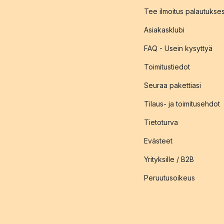
Tee ilmoitus palautukse
Asiakasklubi
FAQ - Usein kysyttyä
Toimitustiedot
Seuraa pakettiasi
Tilaus- ja toimitusehdot
Tietoturva
Evästeet
Yrityksille / B2B
Peruutusoikeus