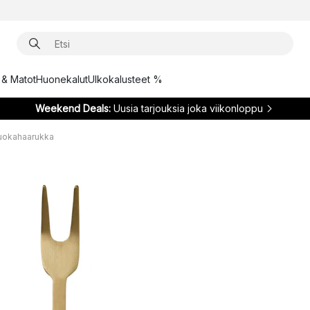
t & Matot
Huonekalut
Ulkokalusteet %
Weekend Deals:
Uusia tarjouksia joka viikonloppu
ruokahaarukka