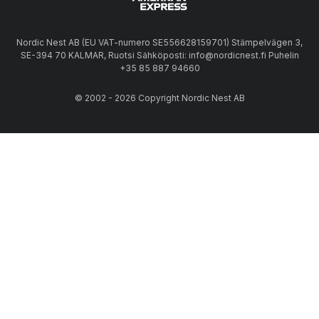
Nordic Nest AB (EU VAT-numero SE556628159701) Stämpelvägen 3,
SE-394 70 KALMAR, Ruotsi Sähköposti: info@nordicnest.fi Puhelin
+35 85 887 94660
© 2002 - 2026 Copyright Nordic Nest AB