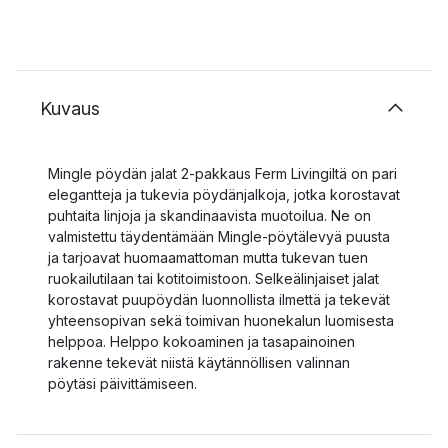
Kuvaus
Mingle pöydän jalat 2-pakkaus Ferm Livingiltä on pari
elegantteja ja tukevia pöydänjalkoja, jotka korostavat
puhtaita linjoja ja skandinaavista muotoilua. Ne on
valmistettu täydentämään Mingle-pöytälevyä puusta
ja tarjoavat huomaamattoman mutta tukevan tuen
ruokailutilaan tai kotitoimistoon. Selkeälinjaiset jalat
korostavat puupöydän luonnollista ilmettä ja tekevät
yhteensopivan sekä toimivan huonekalun luomisesta
helppoa. Helppo kokoaminen ja tasapainoinen
rakenne tekevät niistä käytännöllisen valinnan
pöytäsi päivittämiseen.