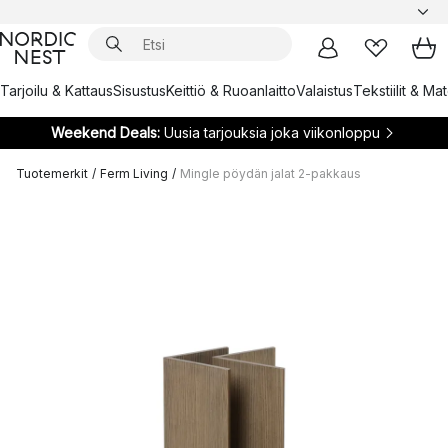
Tarjoilu & Kattaus
Sisustus
Keittiö & Ruoanlaitto
Valaistus
Tekstiilit & Ma
Weekend Deals:
Uusia tarjouksia joka viikonloppu
Tuotemerkit
/
Ferm Living
/
Mingle pöydän jalat 2-pakkaus