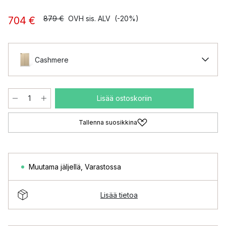
879 €
OVH sis. ALV
(-20%)
704 €
Cashmere
Lisää ostoskoriin
Tallenna suosikkina
Muutama jäljellä
,
Varastossa
Lisää tietoa