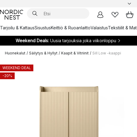
Tarjoilu & Kattaus
Sisustus
Keittiö & Ruoanlaitto
Valaistus
Tekstiilit & Ma
Weekend Deals:
Uusia tarjouksia joka viikonloppu
Huonekalut
/
Säilytys & Hyllyt
/
Kaapit & Vitriinit
/
Sill Low -kaappi
WEEKEND DEAL
-20%