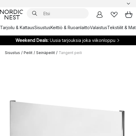
Tarjoilu & Kattaus
Sisustus
Keittiö & Ruoanlaitto
Valaistus
Tekstiilit & Ma
Weekend Deals:
Uusia tarjouksia joka viikonloppu
Sisustus
/
Peilit
/
Seinäpeilit
/
Tangent peili