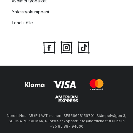
Avoimet työpaikat
Yhteistyökumppani
Lehdistölle
Nordic Nest AB (EU VAT-numero SE556628159701) Stämpelvägen 3,
SE-394 70 KALMAR, Ruotsi Sähköposti: info@nordicnest.fi Puhelin
+35 85 887 94660