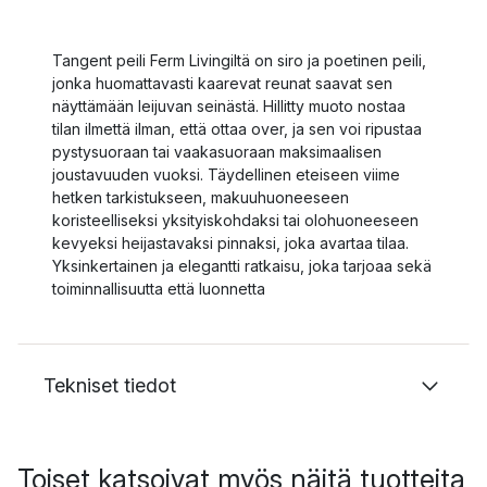
Tangent peili Ferm Livingiltä on siro ja poetinen peili,
jonka huomattavasti kaarevat reunat saavat sen
näyttämään leijuvan seinästä. Hillitty muoto nostaa
tilan ilmettä ilman, että ottaa over, ja sen voi ripustaa
pystysuoraan tai vaakasuoraan maksimaalisen
joustavuuden vuoksi. Täydellinen eteiseen viime
hetken tarkistukseen, makuuhuoneeseen
koristeelliseksi yksityiskohdaksi tai olohuoneeseen
kevyeksi heijastavaksi pinnaksi, joka avartaa tilaa.
Yksinkertainen ja elegantti ratkaisu, joka tarjoaa sekä
toiminnallisuutta että luonnetta
Tekniset tiedot
Toiset katsoivat myös näitä tuotteita