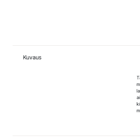
Kuvaus
T
m
l
a
k
m