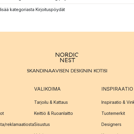
lisää kategoriasta Kirjoituspöydät
SKANDINAAVISEN DESIGNIN KOTISI
VALIKOIMA
INSPIRAATIO
Tarjoilu & Kattaus
Inspiraatio & Vink
ot
Keittiö & Ruoanlaitto
Tuotemerkit
sta/reklamaatiosta
Sisustus
Designers