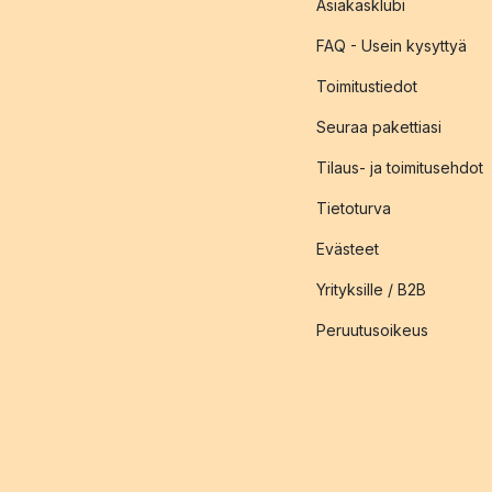
Asiakasklubi
FAQ - Usein kysyttyä
Toimitustiedot
Seuraa pakettiasi
Tilaus- ja toimitusehdot
Tietoturva
Evästeet
Yrityksille / B2B
Peruutusoikeus