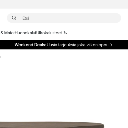
t & Matot
Huonekalut
Ulkokalusteet %
Weekend Deals:
Uusia tarjouksia joka viikonloppu
m