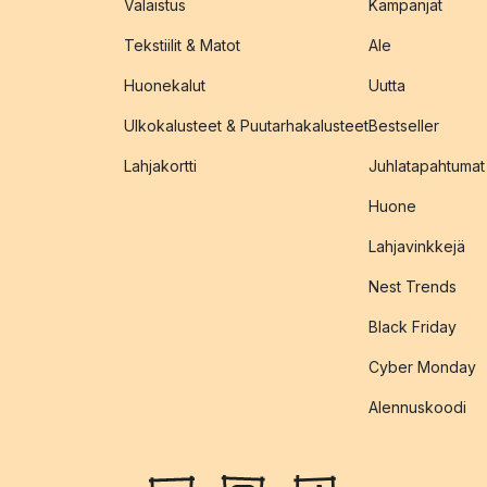
Valaistus
Kampanjat
Tekstiilit & Matot
Ale
Huonekalut
Uutta
Ulkokalusteet & Puutarhakalusteet
Bestseller
Lahjakortti
Juhlatapahtumat
Huone
Lahjavinkkejä
Nest Trends
Black Friday
Cyber Monday
Alennuskoodi