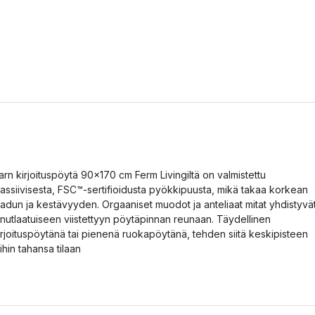
arn kirjoituspöytä 90x170 cm Ferm Livingiltä on valmistettu
assiivisesta, FSC™-sertifioidusta pyökkipuusta, mikä takaa korkean
aadun ja kestävyyden. Orgaaniset muodot ja anteliaat mitat yhdistyvä
inutlaatuiseen viistettyyn pöytäpinnan reunaan. Täydellinen
irjoituspöytänä tai pienenä ruokapöytänä, tehden siitä keskipisteen
ihin tahansa tilaan