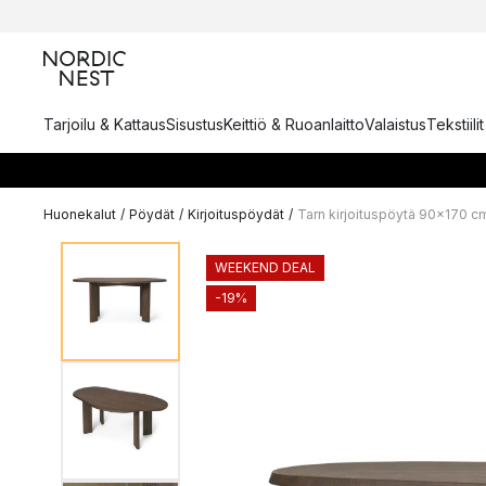
Tarjoilu & Kattaus
Sisustus
Keittiö & Ruoanlaitto
Valaistus
Tekstiili
Huonekalut
/
Pöydät
/
Kirjoituspöydät
/
Tarn kirjoituspöytä 90x170 c
WEEKEND DEAL
-19%