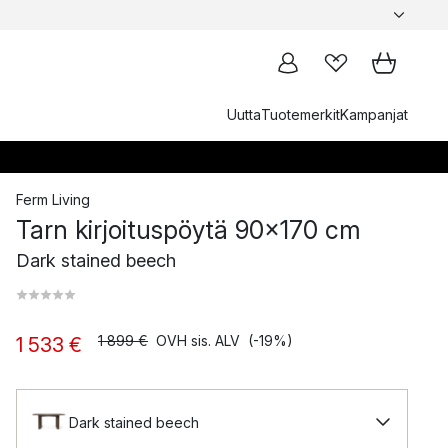
Uutta
Tuotemerkit
Kampanjat
Ferm Living
Tarn kirjoituspöytä 90x170 cm
Dark stained beech
1 899 €
OVH sis. ALV
(-19%)
1 533 €
Dark stained beech