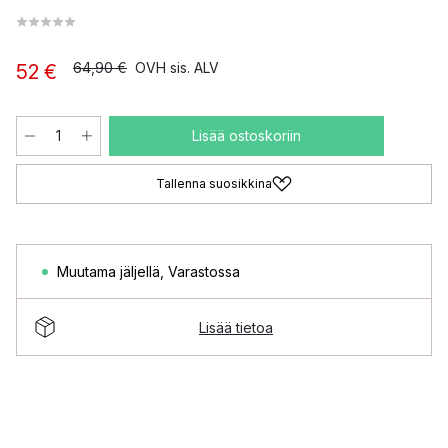
64,90 €
OVH sis. ALV
52 €
Lisää ostoskoriin
Tallenna suosikkina
Muutama jäljellä
,
Varastossa
Lisää tietoa