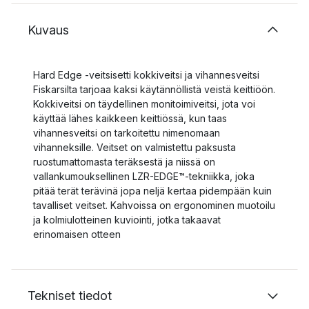
Kuvaus
Hard Edge -veitsisetti kokkiveitsi ja vihannesveitsi
Fiskarsilta tarjoaa kaksi käytännöllistä veistä keittiöön.
Kokkiveitsi on täydellinen monitoimiveitsi, jota voi
käyttää lähes kaikkeen keittiössä, kun taas
vihannesveitsi on tarkoitettu nimenomaan
vihanneksille. Veitset on valmistettu paksusta
ruostumattomasta teräksestä ja niissä on
vallankumouksellinen LZR-EDGE™-tekniikka, joka
pitää terät terävinä jopa neljä kertaa pidempään kuin
tavalliset veitset. Kahvoissa on ergonominen muotoilu
ja kolmiulotteinen kuviointi, jotka takaavat
erinomaisen otteen
Tekniset tiedot