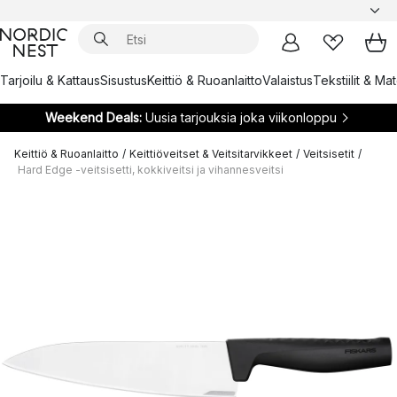
Tarjoilu & Kattaus
Sisustus
Keittiö & Ruoanlaitto
Valaistus
Tekstiilit & Ma
Weekend Deals:
Uusia tarjouksia joka viikonloppu
Keittiö & Ruoanlaitto
/
Keittiöveitset & Veitsitarvikkeet
/
Veitsisetit
/
Hard Edge -veitsisetti, kokkiveitsi ja vihannesveitsi