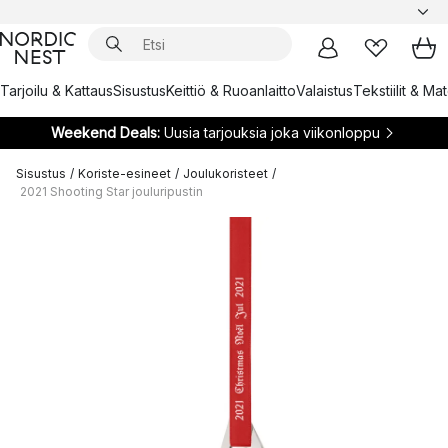
Tarjoilu & Kattaus
Sisustus
Keittiö & Ruoanlaitto
Valaistus
Tekstiilit & Ma
Weekend Deals:
Uusia tarjouksia joka viikonloppu
Sisustus
/
Koriste-esineet
/
Joulukoristeet
/
2021 Shooting Star jouluripustin