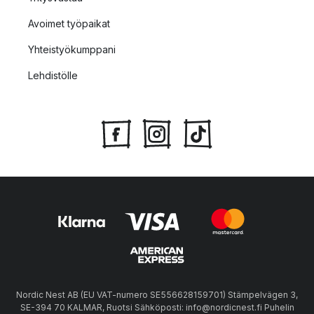
Avoimet työpaikat
Yhteistyökumppani
Lehdistölle
Nordic Nest AB (EU VAT-numero SE556628159701) Stämpelvägen 3,
SE-394 70 KALMAR, Ruotsi Sähköposti: info@nordicnest.fi Puhelin