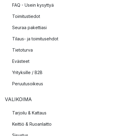
FAQ - Usein kysyttyä
Toimitustiedot
Seuraa pakettiasi
Tilaus- ja toimitusehdot
Tietoturva
Evästeet
Yrityksille / B2B
Peruutusoikeus
VALIKOIMA
Tarjoilu & Kattaus
Keittiö & Ruoanlaitto
Sisustus