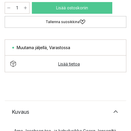
Lisää ostoskoriin
Tallenna suosikkina
Muutama jäljellä
,
Varastossa
Lisää tietoa
Kuvaus
Arne Jacobsen tee- ja kahvilusikka Georg Jenseniltä