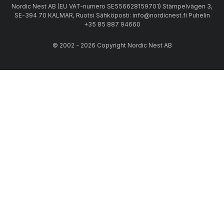
Nordic Nest AB (EU VAT-numero SE556628159701) Stämpelvägen 3,
SE-394 70 KALMAR, Ruotsi Sähköposti: info@nordicnest.fi Puhelin
+35 85 887 94660
© 2002 - 2026 Copyright Nordic Nest AB