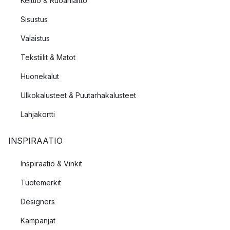
Keittiö & Ruoanlaitto
Sisustus
Valaistus
Tekstiilit & Matot
Huonekalut
Ulkokalusteet & Puutarhakalusteet
Lahjakortti
INSPIRAATIO
Inspiraatio & Vinkit
Tuotemerkit
Designers
Kampanjat