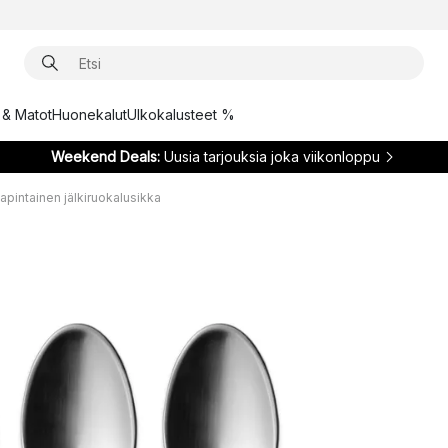
t & Matot
Huonekalut
Ulkokalusteet %
Weekend Deals:
Uusia tarjouksia joka viikonloppu
intainen jälkiruokalusikka