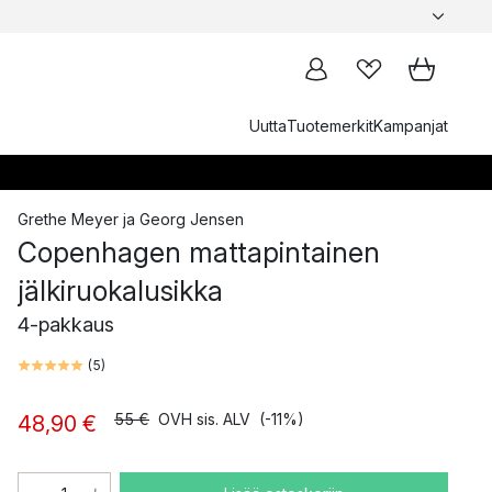
Uutta
Tuotemerkit
Kampanjat
Grethe Meyer
ja
Georg Jensen
Copenhagen mattapintainen
jälkiruokalusikka
4-pakkaus
(
5
)
55 €
OVH sis. ALV
(-11%)
48,90 €