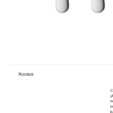
Kuvaus
C
y
m
m
k