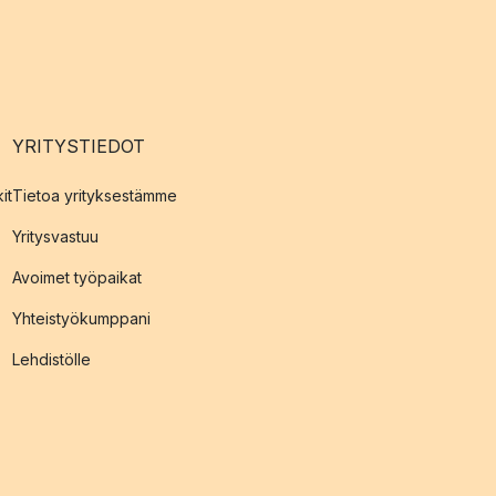
YRITYSTIEDOT
it
Tietoa yrityksestämme
Yritysvastuu
Avoimet työpaikat
Yhteistyökumppani
Lehdistölle