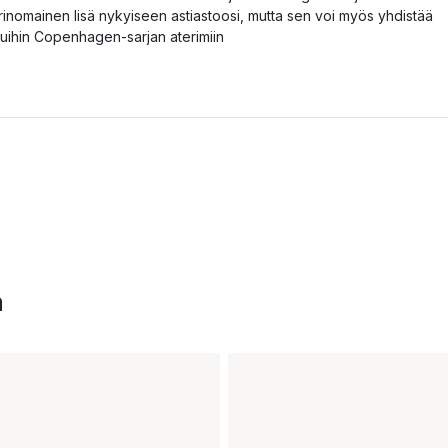
rinomainen lisä nykyiseen astiastoosi, mutta sen voi myös yhdistää
uihin Copenhagen-sarjan aterimiin
a