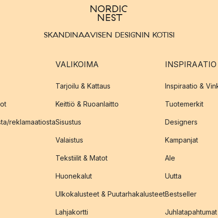
SKANDINAAVISEN DESIGNIN KOTISI
VALIKOIMA
INSPIRAATIO
Tarjoilu & Kattaus
Inspiraatio & Vink
ot
Keittiö & Ruoanlaitto
Tuotemerkit
sta/reklamaatiosta
Sisustus
Designers
Valaistus
Kampanjat
Tekstiilit & Matot
Ale
Huonekalut
Uutta
Ulkokalusteet & Puutarhakalusteet
Bestseller
Lahjakortti
Juhlatapahtumat