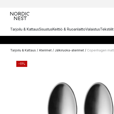
Tarjoilu & Kattaus
Sisustus
Keittiö & Ruoanlaitto
Valaistus
Tekstiili
Tarjoilu & Kattaus
/
Aterimet
/
Jälkiruoka-aterimet
/
Copenhagen mattap
-11%