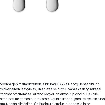
openhagen mattapintainen jälkiruokalusikka Georg Jenseniltä on
ksinkertainen ja tyylikäs, ilman että se tuntuu vähääkään tylsältä tai
itäänsanomattomalta. Grethe Meyer on antanut pienelle lusikalle
attaruostumattomasta teräksestä kauniin ilmeen, joka tekee jälkiruo
attauksesta silmänilon. Se huokuu ajattelua eleganssia ja on