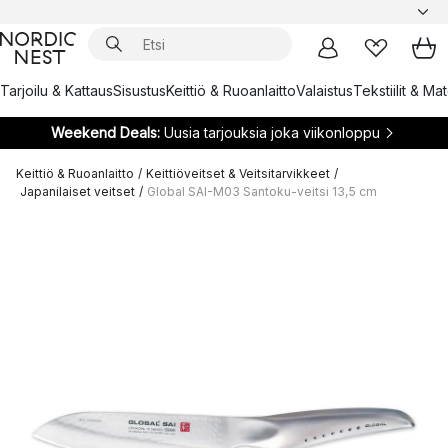
Tarjoilu & Kattaus
Sisustus
Keittiö & Ruoanlaitto
Valaistus
Tekstiilit & Ma
Weekend Deals:
Uusia tarjouksia joka viikonloppu
Keittiö & Ruoanlaitto
/
Keittiöveitset & Veitsitarvikkeet
/
Japanilaiset veitset
/
Global SAI-M03 Santoku-veitsi 13,5 cm