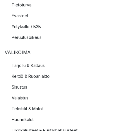
Tietoturva
Evästeet
Yrityksille / B2B
Peruutusoikeus
VALIKOIMA
Tarjoilu & Kattaus
Keittiö & Ruoanlaitto
Sisustus
Valaistus
Tekstiilit & Matot
Huonekalut
Ulkokalusteet & Puutarhakalusteet