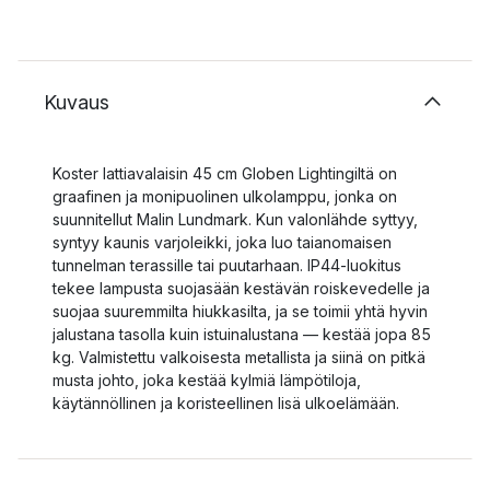
Kuvaus
Koster lattiavalaisin 45 cm Globen Lightingiltä on
graafinen ja monipuolinen ulkolamppu, jonka on
suunnitellut Malin Lundmark. Kun valonlähde syttyy,
syntyy kaunis varjoleikki, joka luo taianomaisen
tunnelman terassille tai puutarhaan. IP44-luokitus
tekee lampusta suojasään kestävän roiskevedelle ja
suojaa suuremmilta hiukkasilta, ja se toimii yhtä hyvin
jalustana tasolla kuin istuinalustana — kestää jopa 85
kg. Valmistettu valkoisesta metallista ja siinä on pitkä
musta johto, joka kestää kylmiä lämpötiloja,
käytännöllinen ja koristeellinen lisä ulkoelämään.