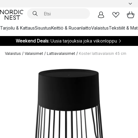
Tarjoilu & Kattaus
Sisustus
Keittiö & Ruoanlaitto
Valaistus
Tekstiilit & Ma
Weekend Deals:
Uusia tarjouksia joka viikonloppu
Valaistus
/
Valaisimet
/
Lattiavalaisimet
/
Koster lattiavalaisin 45 cm