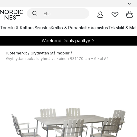
Tarjoilu & Kattaus
Sisustus
Keittiö & Ruoanlaitto
Valaistus
Tekstiilit & Ma
Weekend Deals päättyy
Tuotemerkit
/
Grythyttan Stålmöbler
/
Grythyttan ruokailuryhmä valkoinen B31 170 cm + 6 kpl A2