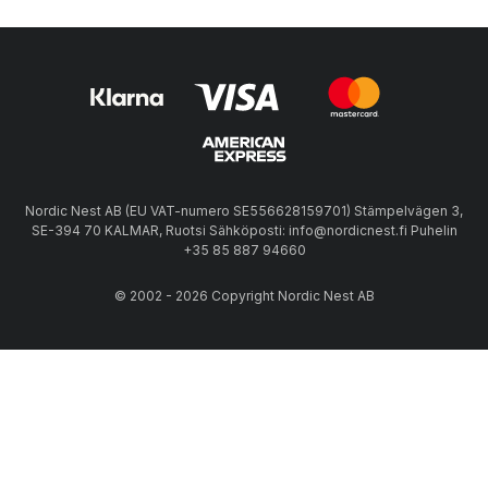
Nordic Nest AB (EU VAT-numero SE556628159701) Stämpelvägen 3,
SE-394 70 KALMAR, Ruotsi Sähköposti: info@nordicnest.fi Puhelin
+35 85 887 94660
© 2002 - 2026 Copyright Nordic Nest AB