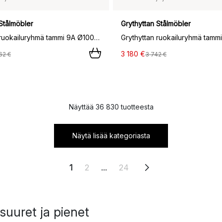
Stålmöbler
Grythyttan Stålmöbler
Grythyttan ruokailuryhmä tammi 9A Ø100cm + 4kpl A2,
3 180 €
62 €
3 742 €
Näyttää 36 830 tuotteesta
Näytä lisää kategoriasta
1
2
...
24
suuret ja pienet