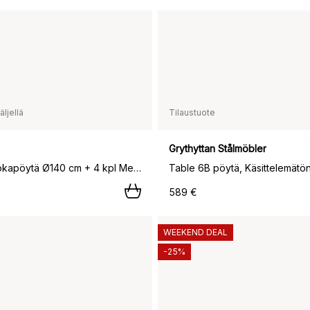
ljellä
Tilaustuote
Grythyttan Stålmöbler
Marsala ruokapöytä Ø140 cm + 4 kpl Messina tuoli, Off white,
589 €
WEEKEND DEAL
-25%