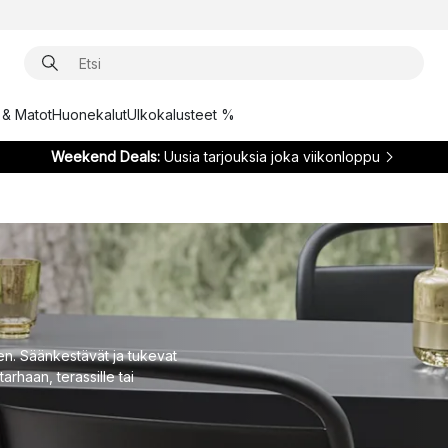
t & Matot
Huonekalut
Ulkokalusteet %
Weekend Deals:
Uusia tarjouksia joka viikonloppu
den. Säänkestävät ja tukevat
arhaan, terassille tai