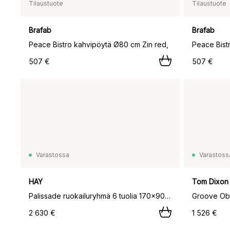
Tilaustuote
Tilaustuote
Brafab
Brafab
Peace Bistro kahvipöytä Ø80 cm Zin red,
507 €
507 €
Varastossa
Varastoss
HAY
Tom Dixon
Palissade ruokailuryhmä 6 tuolia 170x90 cm anthracite,
2 630 €
1 526 €