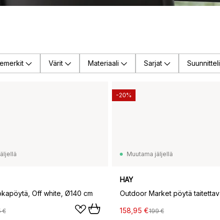
emerkit
Värit
Materiaali
Sarjat
Suunnitteli
-20%
ljellä
Muutama jäljellä
HAY
okapöytä, Off white, Ø140 cm
158,95 €
 €
199 €