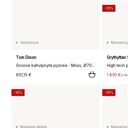
-15%
Varastossa
Muutama jä
Tom Dixon
Grythyttan 
Groove kahvipöytä pyöreä - Moss, Ø70 cm,
651,15 €
1 830 €
2 15
-15%
-15%
Muutama jäljellä
Muutama jä