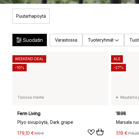
Puutarhapöytä
Suodatin
Varastossa
Tuoteryhmät
Tuot
WEEKEND DEAL
ALE
-10%
-27%
Tulossa meille
Muutama jä
Ferm Living
1898
Plyo sivupöytä, Dark grape
Marsala ru
179,10 €
519 €
199 €
713,25