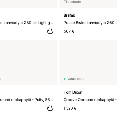
Tilaustuote
Brafab
Peace Bistro kahvipöytä Ø80 cm Light grey,
507 €
a
Varastossa
Tom Dixon
Groove Obround ruokapöytä - Putty, 86x186 cm,
1 526 €