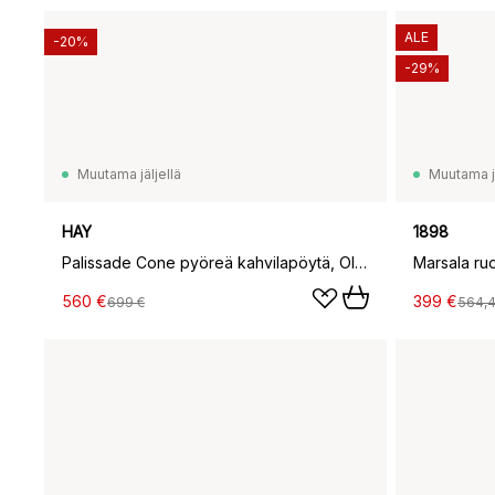
ALE
-20%
-29%
Muutama jäljellä
Muutama jä
HAY
1898
Palissade Cone pyöreä kahvilapöytä, Olive, ø90
Marsala ru
560 €
399 €
699 €
564,4