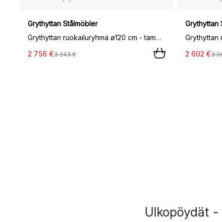
Grythyttan Stålmöbler
Grythyttan 
Grythyttan ruokailuryhmä ø120 cm - tammiöljy,
2 756 €
2 602 €
3 243 €
3 0
Ulkopöydät - 