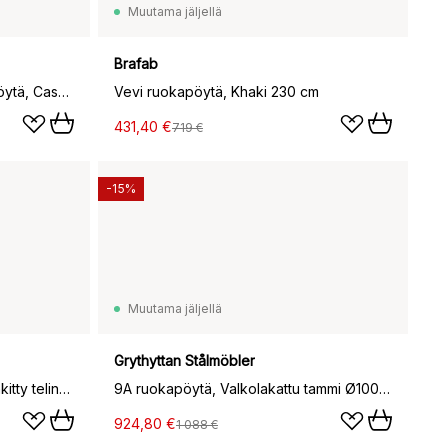
Muutama jäljellä
Brafab
Ferm Living plant box konsolipöytä, Cashmere
Vevi ruokapöytä, Khaki 230 cm
431,40 €
719 €
-15%
Muutama jäljellä
Grythyttan Stålmöbler
9A ruokapöytä, Tiikki-lämpösinkitty teline Ø120 cm
9A ruokapöytä, Valkolakattu tammi Ø100 cm
924,80 €
1 088 €