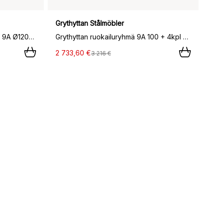
Grythyttan Stålmöbler
Grythyttan ruokailuryhmä tammi 9A Ø120cm + 5kpl A2,
Grythyttan ruokailuryhmä 9A 100 + 4kpl A2 vaaleanvihreä.,
2 733,60 €
3 216 €