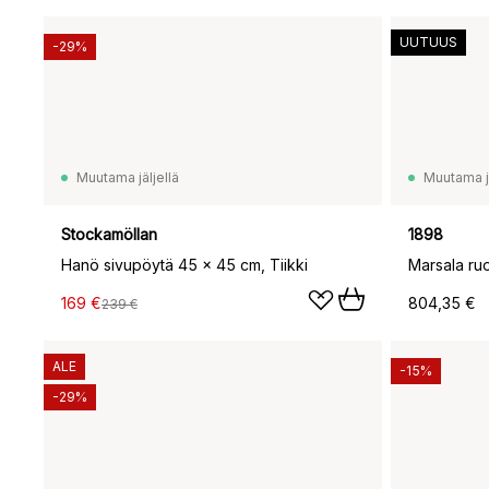
UUTUUS
-29%
Muutama jäljellä
Muutama jä
Stockamöllan
1898
Hanö sivupöytä 45 x 45 cm, Tiikki
169 €
804,35 €
239 €
ALE
-15%
-29%