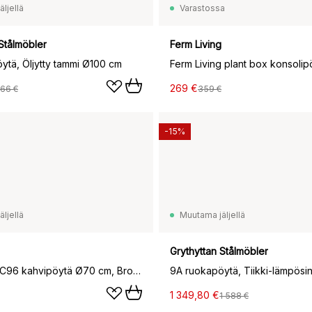
ljellä
Varastossa
Stålmöbler
Ferm Living
ytä, Öljytty tammi Ø100 cm
269 €
066 €
359 €
-15%
ljellä
Muutama jäljellä
Grythyttan Stålmöbler
Thorvald SC96 kahvipöytä Ø70 cm, Bronze green
1 349,80 €
1 588 €