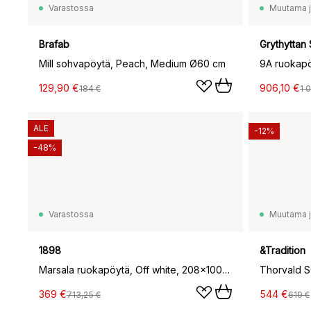
Varastossa
Muutama jä
Brafab
Grythyttan 
Mill sohvapöytä, Peach, Medium Ø60 cm
9A ruokapö
129,90 €
906,10 €
184 €
1 
ALE
-12%
-48%
Varastossa
Muutama jä
1898
&Tradition
Marsala ruokapöytä, Off white, 208x100 cm
369 €
544 €
713,25 €
619 €