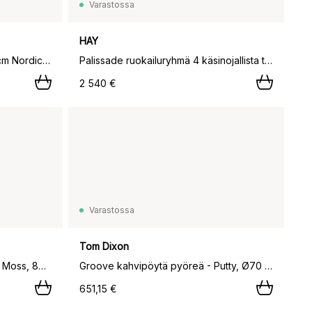
Varastossa
HAY
Peace Bistro kahvipöytä Ø80 cm Nordic green,
Palissade ruokailuryhmä 4 käsinojallista tuolia 170x90 cm - Anthracite,
2 540 €
Varastossa
Tom Dixon
Groove Obround ruokapöytä - Moss, 86 x 186 cm,
Groove kahvipöytä pyöreä - Putty, Ø70 cm,
651,15 €