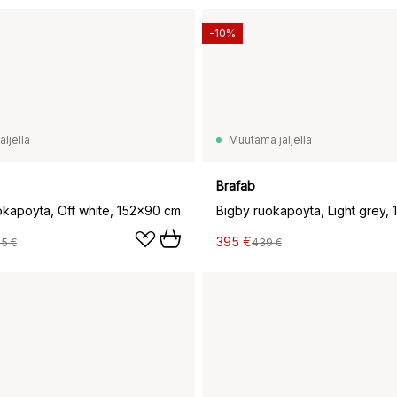
-10%
ljellä
Muutama jäljellä
Brafab
okapöytä, Off white, 152x90 cm
Bigby ruokapöytä, Light grey,
395 €
5 €
439 €