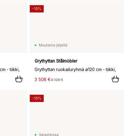
-15%
Muutama jäljellä
Grythyttan Stålmöbler
m - tiikki,
Grythyttan ruokailuryhmä ø120 cm - tiikki,
3 508 €
4 128 €
-15%
Varastossa