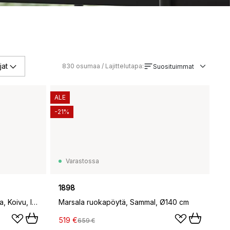
jat
830
osumaa / Lajittelutapa:
Suosituimmat
ALE
-21%
Varastossa
1898
Outdoor Market pöytä taitettava, Koivu, large
Marsala ruokapöytä, Sammal, Ø140 cm
519 €
659 €