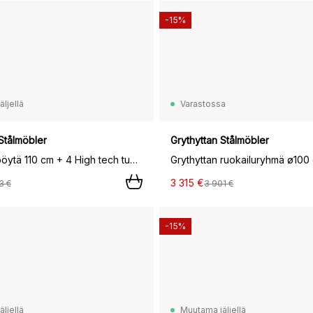
-15%
ljellä
Varastossa
Stålmöbler
Grythyttan Stålmöbler
High tech pöytä 110 cm + 4 High tech tuolia, musta,
Grythyttan ruokailuryhmä ø100 c
3 315 €
3 €
3 901 €
-15%
ljellä
Muutama jäljellä