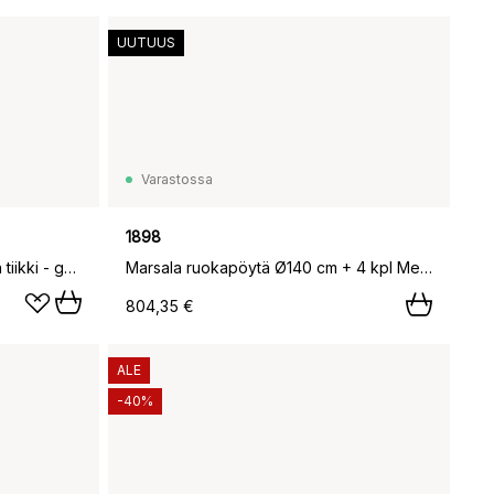
UUTUUS
Varastossa
1898
Table 6B pöytä, Käsittelemätön tiikki - galvanoidut jalat, Ø60 cm
Marsala ruokapöytä Ø140 cm + 4 kpl Messina tuoli, Anthracite,
804,35 €
ALE
-40%