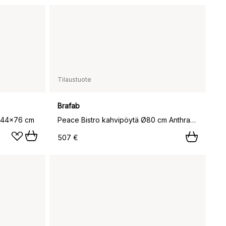
Tilaustuote
Brafab
 144x76 cm
Peace Bistro kahvipöytä Ø80 cm Anthracite,
507 €