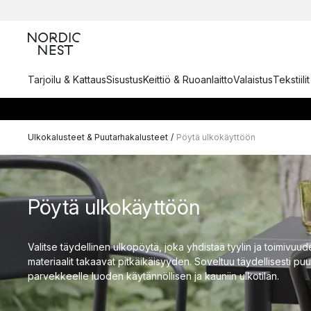
Tarjoilu & Kattaus
Sisustus
Keittiö & Ruoanlaitto
Valaistus
Tekstiili
Ulkokalusteet & Puutarhakalusteet
/
Pöytä ulkokäyttöön
Pöytä ulkokäyttöön
Valitse täydellinen ulkopöytä, joka yhdistää tyylin ja toimivuu
materiaalit takaavat pitkäikäisyyden. Soveltuu täydellisesti puut
parvekkeelle luoden käytännöllisen ja kauniin ulkotilan.