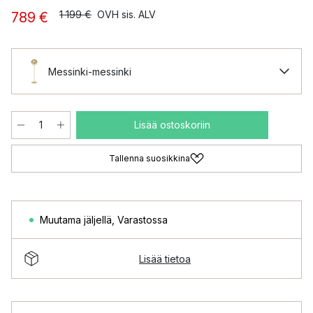
1 199 €
OVH sis. ALV
789 €
Messinki-messinki
Lisää ostoskoriin
Tallenna suosikkina
Muutama jäljellä
,
Varastossa
Lisää tietoa