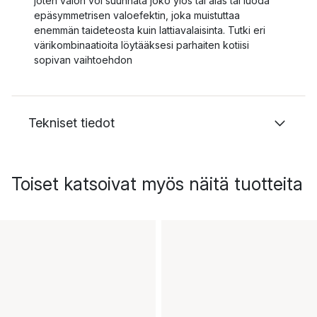
joten valon voi suunnata joko ylös tai alas tai luoda
epäsymmetrisen valoefektin, joka muistuttaa
enemmän taideteosta kuin lattiavalaisinta. Tutki eri
värikombinaatioita löytääksesi parhaiten kotiisi
sopivan vaihtoehdon
Tekniset tiedot
Toiset katsoivat myös näitä tuotteita