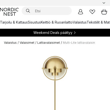
Tarjoilu & Kattaus
Sisustus
Keittiö & Ruoanlaitto
Valaistus
Tekstiilit & Ma
Weekend Deals päättyy
Valaistus
/
Valaisimet
/
Lattiavalaisimet
/
Multi-Lite lattiavalaisin