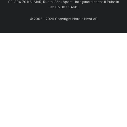
SE-394 70 KALMAR, Ruotsi Sähköposti: info@nordicnest.fi Puhelin
+35 85 887 94660
© 2002 - 2026 Copyright Nordic Nest AB