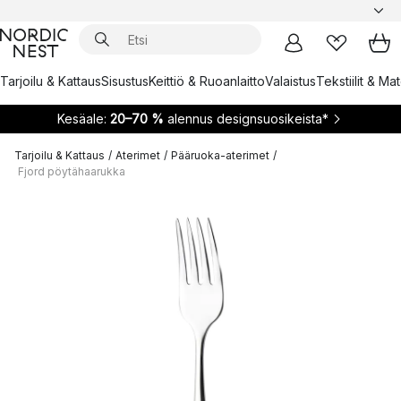
Tarjoilu & Kattaus
Sisustus
Keittiö & Ruoanlaitto
Valaistus
Tekstiilit & Ma
Kesäale:
20–70 %
alennus designsuosikeista*
Tarjoilu & Kattaus
/
Aterimet
/
Pääruoka-aterimet
/
Fjord pöytähaarukka