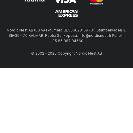
Nordic Nest AB (EU VAT-numero SE556628159701) Stämpelvägen 3,
SE-394 70 KALMAR, Ruotsi Sähköposti: info@nordicnest.fi Puhelin
+35 85 887 94660
© 2002 - 2026 Copyright Nordic Nest AB