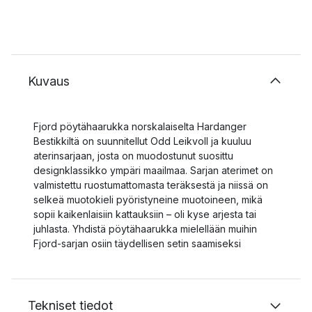
Kuvaus
Fjord pöytähaarukka norskalaiselta Hardanger
Bestikkiltä on suunnitellut Odd Leikvoll ja kuuluu
aterinsarjaan, josta on muodostunut suosittu
designklassikko ympäri maailmaa. Sarjan aterimet on
valmistettu ruostumattomasta teräksestä ja niissä on
selkeä muotokieli pyöristyneine muotoineen, mikä
sopii kaikenlaisiin kattauksiin – oli kyse arjesta tai
juhlasta. Yhdistä pöytähaarukka mielellään muihin
Fjord-sarjan osiin täydellisen setin saamiseksi
Tekniset tiedot