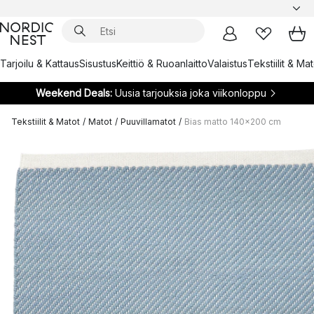
Tarjoilu & Kattaus
Sisustus
Keittiö & Ruoanlaitto
Valaistus
Tekstiilit & Ma
Weekend Deals:
Uusia tarjouksia joka viikonloppu
Tekstiilit & Matot
/
Matot
/
Puuvillamatot
/
Bias matto 140x200 cm