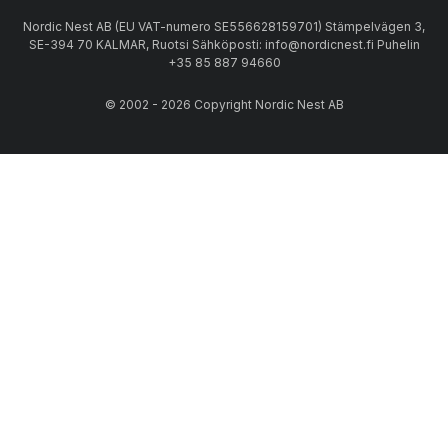
Nordic Nest AB (EU VAT-numero SE556628159701) Stämpelvägen 3,
SE-394 70 KALMAR, Ruotsi Sähköposti: info@nordicnest.fi Puhelin
+35 85 887 94660
© 2002 - 2026 Copyright Nordic Nest AB