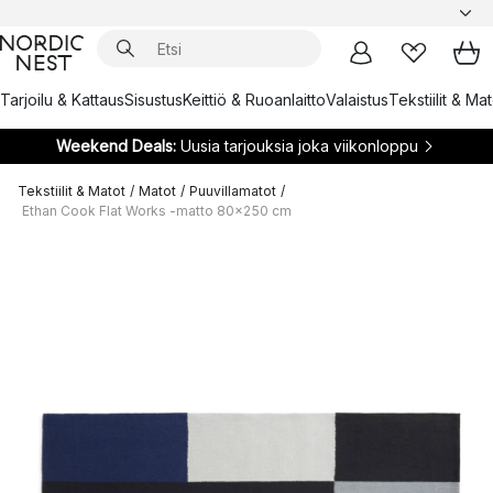
Tarjoilu & Kattaus
Sisustus
Keittiö & Ruoanlaitto
Valaistus
Tekstiilit & Ma
Weekend Deals:
Uusia tarjouksia joka viikonloppu
Tekstiilit & Matot
/
Matot
/
Puuvillamatot
/
Ethan Cook Flat Works -matto 80x250 cm