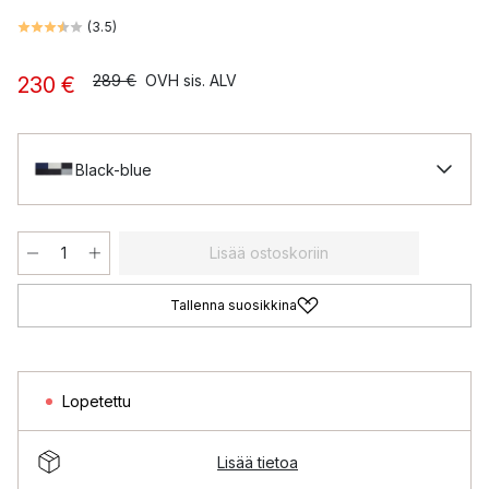
(
3.5
)
289 €
OVH sis. ALV
230 €
Black-blue
Lisää ostoskoriin
Tallenna suosikkina
Lopetettu
Lisää tietoa