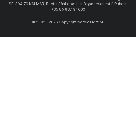
SE-394 70 KALMAR, Ruotsi Sähköposti: info@nordicnest.fi Puhelin
+35 85 887 94660
© 2002 - 2026 Copyright Nordic Nest AB