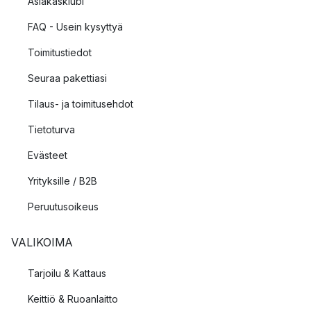
Asiakasklubi
FAQ - Usein kysyttyä
Toimitustiedot
Seuraa pakettiasi
Tilaus- ja toimitusehdot
Tietoturva
Evästeet
Yrityksille / B2B
Peruutusoikeus
VALIKOIMA
Tarjoilu & Kattaus
Keittiö & Ruoanlaitto