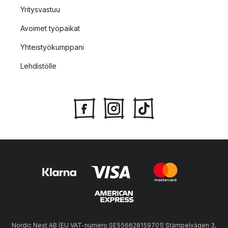
Yritysvastuu
Avoimet työpaikat
Yhteistyökumppani
Lehdistölle
Nordic Nest AB (EU VAT-numero SE556628159701) Stämpelvägen 3,