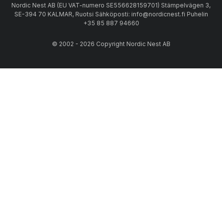
Nordic Nest AB (EU VAT-numero SE556628159701) Stämpelvägen 3,
SE-394 70 KALMAR, Ruotsi Sähköposti: info@nordicnest.fi Puhelin
+35 85 887 94660
© 2002 - 2026 Copyright Nordic Nest AB