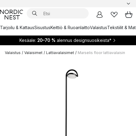
Tarjoilu & Kattaus
Sisustus
Keittiö & Ruoanlaitto
Valaistus
Tekstiilit & Ma
Kesäale:
20–70 %
alennus designsuosikeista*
Valaistus
/
Valaisimet
/
Lattiavalaisimet
/
Marselis floor lattiavalaisin