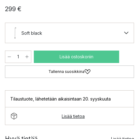
299 €
Soft black
Lisää ostoskoriin
Tallenna suosikkina
Tilaustuote
,
lähetetään aikaisintaan 20. syyskuuta
Lisää tietoa
Hyvä tietää
Lisää tietoa