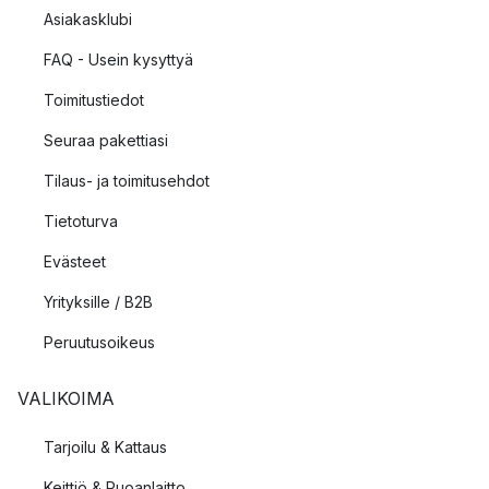
Asiakasklubi
FAQ - Usein kysyttyä
Toimitustiedot
Seuraa pakettiasi
Tilaus- ja toimitusehdot
Tietoturva
Evästeet
Yrityksille / B2B
Peruutusoikeus
VALIKOIMA
Tarjoilu & Kattaus
Keittiö & Ruoanlaitto