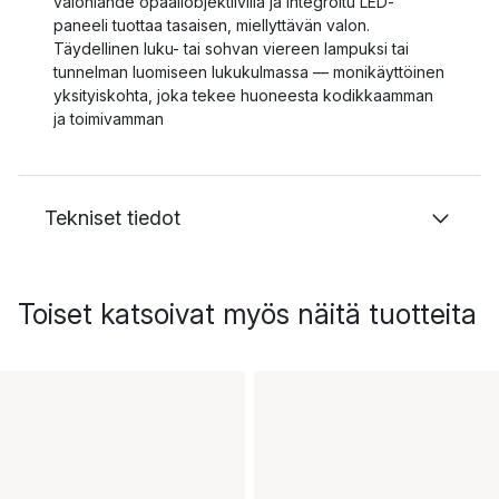
valonlähde opaaliobjektiivilla ja integroitu LED-
paneeli tuottaa tasaisen, miellyttävän valon.
Täydellinen luku- tai sohvan viereen lampuksi tai
tunnelman luomiseen lukukulmassa — monikäyttöinen
yksityiskohta, joka tekee huoneesta kodikkaamman
ja toimivamman
Tekniset tiedot
Toiset katsoivat myös näitä tuotteita