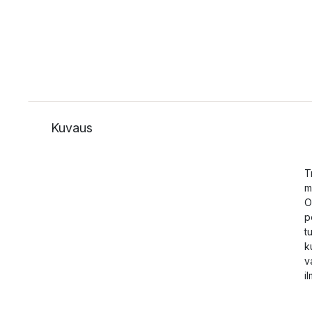
Kuvaus
T
m
O
p
t
k
v
i