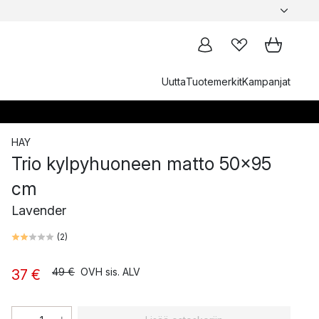
Uutta
Tuotemerkit
Kampanjat
HAY
Trio kylpyhuoneen matto 50x95
cm
Lavender
(
2
)
49 €
OVH sis. ALV
37 €