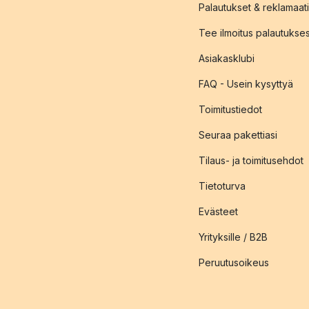
Palautukset & reklamaati
Tee ilmoitus palautukse
Asiakasklubi
FAQ - Usein kysyttyä
Toimitustiedot
Seuraa pakettiasi
Tilaus- ja toimitusehdot
Tietoturva
Evästeet
Yrityksille / B2B
Peruutusoikeus