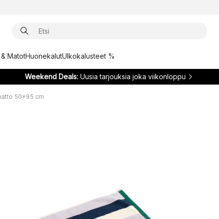
t & Matot
Huonekalut
Ulkokalusteet %
Weekend Deals:
Uusia tarjouksia joka viikonloppu
matto 50x95 cm