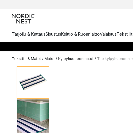
Tarjoilu & Kattaus
Sisustus
Keittiö & Ruoanlaitto
Valaistus
Tekstiili
Tekstiilit & Matot
/
Matot
/
Kylpyhuoneenmatot
/
Trio kylpyhuoneen 