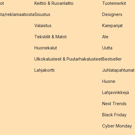
ot
Keittiö & Ruoanlaitto
Tuotemerkit
sta/reklamaatiosta
Sisustus
Designers
Valaistus
Kampanjat
Tekstiilit & Matot
Ale
Huonekalut
Uutta
Ulkokalusteet & Puutarhakalusteet
Bestseller
Lahjakortti
Juhlatapahtumat
Huone
Lahjavinkkejä
Nest Trends
Black Friday
Cyber Monday