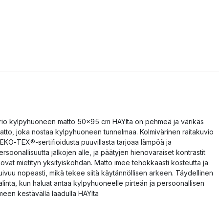
rio kylpyhuoneen matto 50x95 cm HAYlta on pehmeä ja värikäs
atto, joka nostaa kylpyhuoneen tunnelmaa. Kolmivärinen raitakuvio
EKO‑TEX®-sertifioidusta puuvillasta tarjoaa lämpöä ja
ersoonallisuutta jalkojen alle, ja päätyjen hienovaraiset kontrastit
uovat mietityn yksityiskohdan. Matto imee tehokkaasti kosteutta ja
uivuu nopeasti, mikä tekee siitä käytännöllisen arkeen. Täydellinen
alinta, kun haluat antaa kylpyhuoneelle pirteän ja persoonallisen
lmeen kestävällä laadulla HAYlta