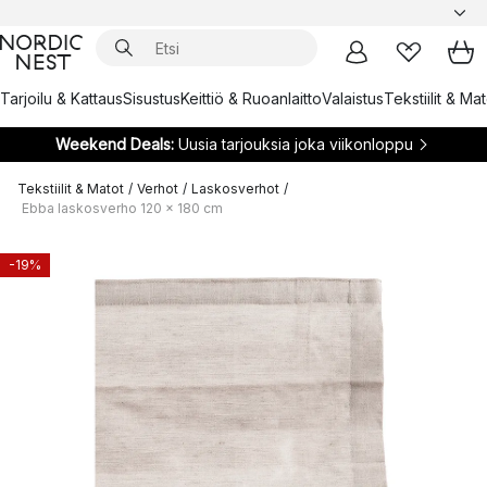
Tarjoilu & Kattaus
Sisustus
Keittiö & Ruoanlaitto
Valaistus
Tekstiilit & Ma
Weekend Deals:
Uusia tarjouksia joka viikonloppu
Tekstiilit & Matot
/
Verhot
/
Laskosverhot
/
Ebba laskosverho 120 x 180 cm
-19%