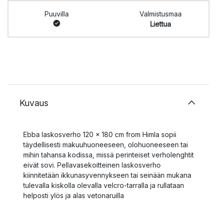
Puuvilla
Valmistusmaa
Liettua
Kuvaus
Ebba laskosverho 120 x 180 cm from Himla sopii
täydellisesti makuuhuoneeseen, olohuoneeseen tai
mihin tahansa kodissa, missä perinteiset verholenghtit
eivät sovi. Pellavasekoitteinen laskosverho
kiinnitetään ikkunasyvennykseen tai seinään mukana
tulevalla kiskolla olevalla velcro-tarralla ja rullataan
helposti ylös ja alas vetonaruilla