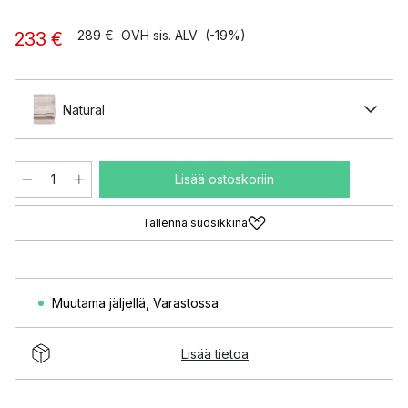
289 €
OVH sis. ALV
(-19%)
233 €
Natural
Lisää ostoskoriin
Tallenna suosikkina
Muutama jäljellä
,
Varastossa
Lisää tietoa