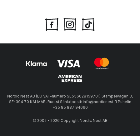
Nordic Nest AB (EU VAT-numero SE556628159701) Stämpelvägen 3,
SE-394 70 KALMAR, Ruotsi Sähköposti: info@nordicnest.fi Puhelin
+35 85 887 94660
© 2002 - 2026 Copyright Nordic Nest AB