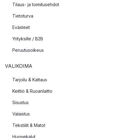
Tilaus- ja toimitusehdot
Tietoturva
Evästeet
Yrityksille / B2B
Peruutusoikeus
VALIKOIMA
Tarjoilu & Kattaus
Keittiö & Ruoanlaitto
Sisustus
Valaistus
Tekstiilit & Matot
Huonekalut