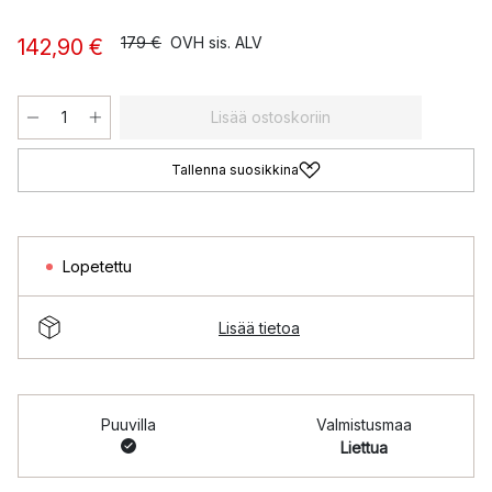
179 €
OVH sis. ALV
142,90 €
Lisää ostoskoriin
Tallenna suosikkina
Lopetettu
Lisää tietoa
Puuvilla
Valmistusmaa
Liettua