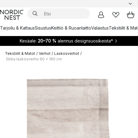
Tarjoilu & Kattaus
Sisustus
Keittiö & Ruoanlaitto
Valaistus
Tekstiilit & Ma
Kesäale:
20–70 %
alennus designsuosikeista*
Tekstiilit & Matot
/
Verhot
/
Laskosverhot
/
Ebba laskosverho 60 x 180 cm