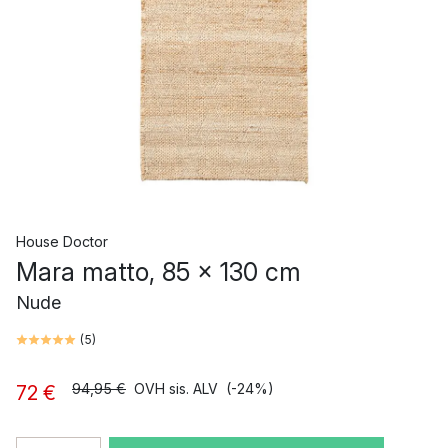
House Doctor
Mara matto, 85 x 130 cm
Nude
(
5
)
94,95 €
OVH sis. ALV
(-24%)
72 €