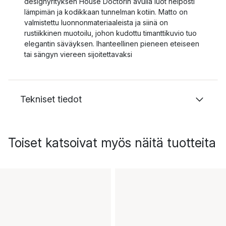
designyrityksen House Doctorin avulla luot helposti
lämpimän ja kodikkaan tunnelman kotiin. Matto on
valmistettu luonnonmateriaaleista ja siinä on
rustiikkinen muotoilu, johon kudottu timanttikuvio tuo
elegantin säväyksen. Ihanteellinen pieneen eteiseen
tai sängyn viereen sijoitettavaksi
Tekniset tiedot
Toiset katsoivat myös näitä tuotteita