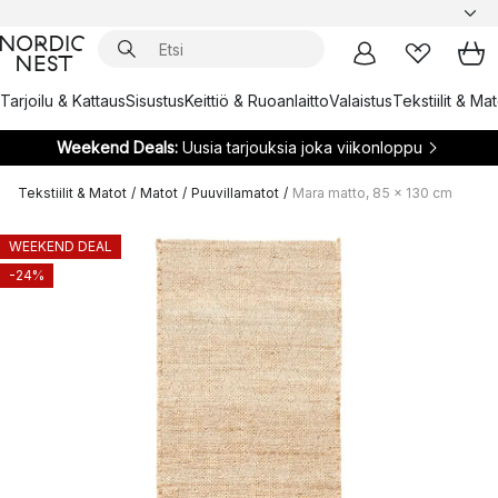
Tarjoilu & Kattaus
Sisustus
Keittiö & Ruoanlaitto
Valaistus
Tekstiilit & Ma
Weekend Deals:
Uusia tarjouksia joka viikonloppu
Tekstiilit & Matot
/
Matot
/
Puuvillamatot
/
Mara matto, 85 x 130 cm
WEEKEND DEAL
-24%