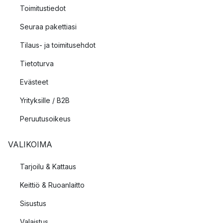
Toimitustiedot
Seuraa pakettiasi
Tilaus- ja toimitusehdot
Tietoturva
Evästeet
Yrityksille / B2B
Peruutusoikeus
VALIKOIMA
Tarjoilu & Kattaus
Keittiö & Ruoanlaitto
Sisustus
Valaistus