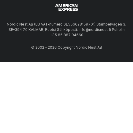
Nordic Nest AB (EU VAT-numero SE556628159701) Stämpelvägen 3,
SE-394 70 KALMAR, Ruotsi Sähköposti: info@nordicnest.fi Puhelin
+35 85 887 94660
© 2002 - 2026 Copyright Nordic Nest AB