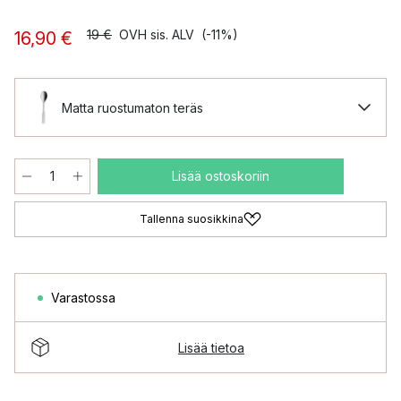
19 €
OVH sis. ALV
(-11%)
16,90 €
Matta ruostumaton teräs
Lisää ostoskoriin
Tallenna suosikkina
Varastossa
Lisää tietoa