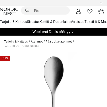
Tarjoilu & Kattaus
Sisustus
Keittiö & Ruoanlaitto
Valaistus
Tekstiilit & Ma
Weekend Deals päättyy
Tarjoilu & Kattaus
/
Aterimet
/
Pääruoka-aterimet
/
Citterio 98 -ruokalusikka
-11%